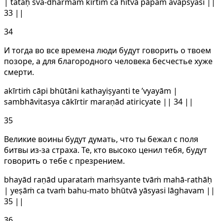
| tataḥ sva-dharmaṁ kīrtiṁ ca hitvā pāpam avāpsyasi ||
33 ||
34
И тогда во все времена люди будут говорить о твоем
позоре, а для благородного человека бесчестье хуже
смерти.
akīrtiṁ cāpi bhūtāni kathayiṣyanti te ’vyayām |
sambhāvitasya cākīrtir maraṇād atiricyate || 34 ||
35
Великие воины будут думать, что ты бежал с поля
битвы из-за страха. Те, кто высоко ценил тебя, будут
говорить о тебе с презрением.
bhayād raṇād uparataṁ maṁsyante tvāṁ mahā-rathāḥ
| yeṣāṁ ca tvaṁ bahu-mato bhūtvā yāsyasi lāghavam ||
35 ||
36