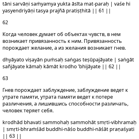
tāni sarvāṇi saṁyamya yukta āsīta mat-paraḥ | vaśe hi
yasyendriyāṇi tasya prajñā pratiṣṭhitā || 61 ||
62
Когда человек думает об объектах чувств, в нем
возникает привязанность к ним. Привязанность
порождает желание, а из желания возникает гнев.
dhyāyato viṣayān puṁsaḥ saṅgas teṣūpajāyate | saṅgāt
sañjāyate kāmaḥ kāmāt krodho ’bhijāyate || 62 ||
63
Гнев порождает заблуждение, заблуждение ведет к
утрате памяти, утрата памяти ведет к потере
различения, а лишившись способности различать,
человек теряет себя.
krodhād bhavati sammohaḥ sammohāt smṛti-vibhramaḥ
| smṛti-bhraṁśād buddhi-nāśo buddhi-nāśāt praṇaśyati
|| 63 ||