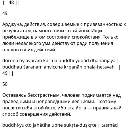
|| 48 ||
49
Арджуна, действия, совершаемые с привязанностью к
результатам, намного ниже этой йоги. Ищи
прибежище в этом состоянии спокойствия. Только
люди недалекого ума действуют ради получения
плодов своих действий.
dūreṇa hy avaraṁ karma buddhi-yogād dhanañjaya |
buddhau śaraṇam anviccha kṛpaṇāḥ phala-hetavaḥ ||
49 ||
50
Оставаясь бесстрастным, человек поднимается над
праведными и неправедными деяниями. Поэтому
посвяти себя этой йоге, ибо эта йога — правильный
способ совершения действий.
buddhi-yukto jahātīha ubhe sukṛta-duṣkṛte | tasmād