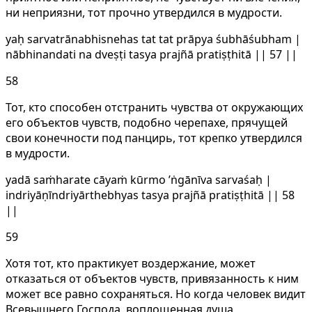
ни неприязни, тот прочно утвердился в мудрости.
yaḥ sarvatrānabhisnehas tat tat prāpya śubhāśubham |
nābhinandati na dveṣṭi tasya prajñā pratiṣṭhitā || 57 ||
58
Тот, кто способен отстранить чувства от окружающих
его объектов чувств, подобно черепахе, прячущей
свои конечности под панцирь, тот крепко утвердился
в мудрости.
yadā saṁharate cāyaṁ kūrmo ’ṅgānīva sarvaśaḥ |
indriyāṇīndriyārthebhyas tasya prajñā pratiṣṭhitā || 58
||
59
Хотя тот, кто практикует воздержание, может
отказаться от объектов чувств, привязанность к ним
может все равно сохраняться. Но когда человек видит
Всевышнего Господа, воплощенная душа