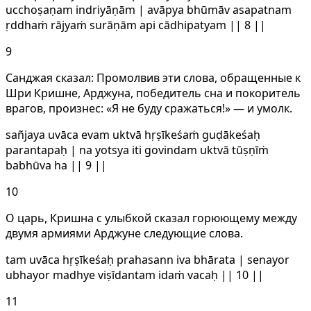
ucchoṣaṇam indriyāṇām | avāpya bhūmāv asapatnam
ṛddhaṁ rājyaṁ surāṇām api cādhipatyam || 8 ||
9
Санджая сказал: Промолвив эти слова, обращенные к
Шри Кришне, Арджуна, победитель сна и покоритель
врагов, произнес: «Я не буду сражаться!» — и умолк.
sañjaya uvāca evam uktvā hṛṣīkeśaṁ guḍākeśaḥ
parantapaḥ | na yotsya iti govindam uktvā tūṣṇīṁ
babhūva ha || 9 ||
10
О царь, Кришна с улыбкой сказал горюющему между
двумя армиями Арджуне следующие слова.
tam uvāca hṛṣīkeśaḥ prahasann iva bhārata | senayor
ubhayor madhye viṣīdantam idaṁ vacaḥ || 10 ||
11