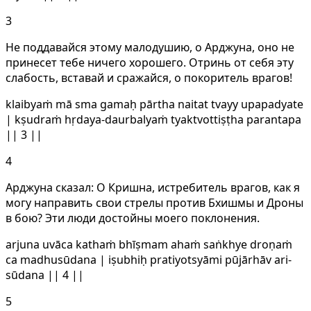
3
Не поддавайся этому малодушию, о Арджуна, оно не
принесет тебе ничего хорошего. Отринь от себя эту
слабость, вставай и сражайся, о покоритель врагов!
klaibyaṁ mā sma gamaḥ pārtha naitat tvayy upapadyate
| kṣudraṁ hṛdaya-daurbalyaṁ tyaktvottiṣṭha parantapa
|| 3 ||
4
Арджуна сказал: О Кришна, истребитель врагов, как я
могу направить свои стрелы против Бхишмы и Дроны
в бою? Эти люди достойны моего поклонения.
arjuna uvāca kathaṁ bhīṣmam ahaṁ saṅkhye droṇaṁ
ca madhusūdana | iṣubhiḥ pratiyotsyāmi pūjārhāv ari-
sūdana || 4 ||
5