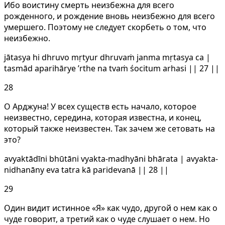
Ибо воистину смерть неизбежна для всего
рожденного, и рождение вновь неизбежно для всего
умершего. Поэтому не следует скорбеть о том, что
неизбежно.
jātasya hi dhruvo mṛtyur dhruvaṁ janma mṛtasya ca |
tasmād aparihārye ’rthe na tvaṁ śocitum arhasi || 27 ||
28
О Арджуна! У всех существ есть начало, которое
неизвестно, середина, которая известна, и конец,
который также неизвестен. Так зачем же сетовать на
это?
avyaktādīni bhūtāni vyakta-madhyāni bhārata | avyakta-
nidhanāny eva tatra kā paridevanā || 28 ||
29
Один видит истинное «Я» как чудо, другой о нем как о
чуде говорит, а третий как о чуде слушает о нем. Но