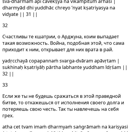
sva-dharmam api cāvekṣya na vikampitum arhasi |
dharmyād dhi yuddhāc chreyo ’nyat kṣatriyasya na
vidyate || 31 ||
32
Счастливы те кшатрии, о Арджуна, коим выпадает
такая возможность. Война, подобная этой, что сама
приходит к ним, открывает для них врата в рай.
yadṛcchayā copapannaṁ svarga-dvāram apāvṛtam |
sukhinaḥ kṣatriyāḥ pārtha labhante yuddham īdṛśam ||
32 ||
33
Если же ты не будешь сражаться в этой праведной
битве, то откажешься от исполнения своего долга и
потеряешь свою честь. Так ты навлечешь на себя
грех.
atha cet tvam imaṁ dharmyaṁ saṅgrāmaṁ na kariṣyasi