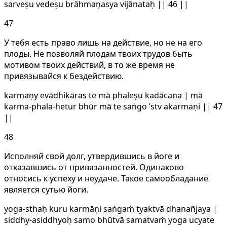
sarveṣu vedeṣu brāhmaṇasya vijānataḥ || 46 ||
47
У тебя есть право лишь на действие, но не на его
плоды. Не позволяй плодам твоих трудов быть
мотивом твоих действий, в то же время не
привязывайся к бездействию.
karmaṇy evādhikāras te mā phaleṣu kadācana | mā
karma-phala-hetur bhūr mā te saṅgo ’stv akarmaṇi || 47
||
48
Исполняй свой долг, утвердившись в йоге и
отказавшись от привязанностей. Одинаково
относись к успеху и неудаче. Такое самообладание
является сутью йоги.
yoga-sthaḥ kuru karmāṇi saṅgaṁ tyaktvā dhanañjaya |
siddhy-asiddhyoḥ samo bhūtvā samatvaṁ yoga ucyate