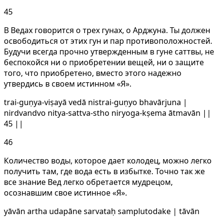
45
В Ведах говорится о трех гунах, о Арджуна. Ты должен
освободиться от этих гун и пар противоположностей.
Будучи всегда прочно утвержденным в гуне саттвы, не
беспокойся ни о приобретении вещей, ни о защите
того, что приобретено, вместо этого надежно
утвердись в своем истинном «Я».
trai-guṇya-viṣayā vedā nistrai-guṇyo bhavārjuna |
nirdvandvo nitya-sattva-stho niryoga-kṣema ātmavān ||
45 ||
46
Количество воды, которое дает колодец, можно легко
получить там, где вода есть в избытке. Точно так же
все знание Вед легко обретается мудрецом,
осознавшим свое истинное «Я».
yāvān artha udapāne sarvataḥ samplutodake | tāvān