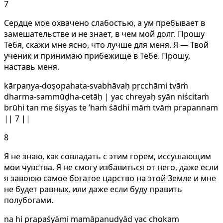
7
Сердце мое охвачено слабостью, а ум пребывает в
замешательстве и не знает, в чем мой долг. Прошу
Тебя, скажи мне ясно, что лучше для меня. Я — Твой
ученик и принимаю прибежище в Тебе. Прошу,
наставь меня.
kārpaṇya-doṣopahata-svabhāvaḥ pṛcchāmi tvāṁ
dharma-sammūḍha-cetāḥ | yac chreyaḥ syān niścitaṁ
brūhi tan me śiṣyas te ’haṁ śādhi māṁ tvāṁ prapannam
|| 7 ||
8
Я не знаю, как совладать с этим горем, иссушающим
мои чувства. Я не смогу избавиться от него, даже если
я завоюю самое богатое царство на этой Земле и мне
не будет равных, или даже если буду править
полубогами.
na hi prapaśyāmi mamāpanudyād yac chokam