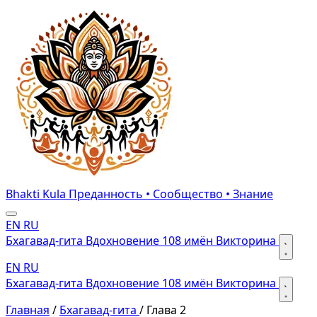
Bhakti Kula
Преданность • Сообщество • Знание
EN
RU
Бхагавад-гита
Вдохновение
108 имён
Викторина
EN
RU
Бхагавад-гита
Вдохновение
108 имён
Викторина
Главная
/
Бхагавад-гита
/
Глава 2