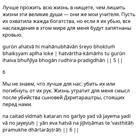
Лучше прожить всю жизнь в нищете, чем лишить
жизни эти великие души — они же мои учителя. Пусть
их охватила жажда богатства, но если я их убью, все
наслаждения в этом мире для меня будут запятнаны
кровью.
gurūn ahatvā hi mahānubhāvān śreyo bhoktuṁ
bhaikṣyam apīha loke | hatvārtha-kāmāṁs tu gurūn
ihaiva bhuñjīya bhogān rudhira-pradigdhān || 5 ||
6
Мы не знаем, что лучше для нас: убить их или
погибнуть от их рук. Жизнь утратит для меня смысл
после убийства сыновей Дхритараштры, стоящих
перед нами.
na caitad vidmaḥ kataran no garīyo yad vā jayema yadi
vā no jayeyuḥ | yān eva hatvā na jijīviṣāmas te ’vasthitāḥ
pramukhe dhārtarāṣṭrāḥ || 6 ||