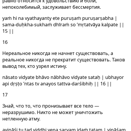
равно относится к удовольствию и боли,
непоколебимый, заслуживает бессмертия.
yaṁ hi na vyathayanty ete puruṣaṁ puruṣarṣabha |
sama-duḥkha-sukhaṁ dhīraṁ so ’mṛtatvāya kalpate ||
15 ||
16
Нереальное никогда не начнет существовать, а
реальное никогда не прекратит существовать. Таков
вывод тех, кто узрел истину.
nāsato vidyate bhāvo nābhāvo vidyate sataḥ | ubhayor
api dṛṣṭo ’ntas tv anayos tattva-darśibhiḥ || 16 ||
17
Знай, что то, что пронизывает все тело —
неразрушимо. Никто не может уничтожить
нетленную атму.
avināśi tu tad viddhi yena sarvam idaṁ tatam | vināśam