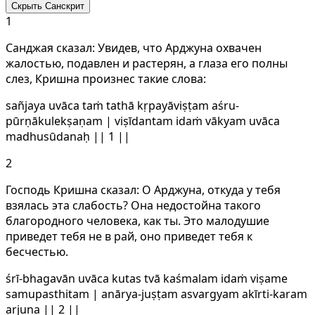
Скрыть Санскрит
1
Санджая сказал: Увидев, что Арджуна охвачен
жалостью, подавлен и растерян, а глаза его полны
слез, Кришна произнес такие слова:
sañjaya uvāca taṁ tathā kṛpayāviṣṭam aśru-
pūrṇākulekṣaṇam | viṣīdantam idaṁ vākyam uvāca
madhusūdanaḥ || 1 ||
2
Господь Кришна сказал: О Арджуна, откуда у тебя
взялась эта слабость? Она недостойна такого
благородного человека, как ты. Это малодушие
приведет тебя не в рай, оно приведет тебя к
бесчестью.
śrī-bhagavān uvāca kutas tvā kaśmalam idaṁ viṣame
samupasthitam | anārya-juṣṭam asvargyam akīrti-karam
arjuna || 2 ||