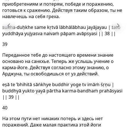
приобретениям и потерям, победе и поражению,
готовься к сражению. Действуя таким образом, ты не
навлечешь на себя греха.
sukha-duḥkhe same kṛtvā lābhālābhau jayājayau | tato
yuddhāya yujyasva naivaṁ pāpam avāpsyasi || 38 ||
39
Переданное тебе до настоящего времени знание
основано на санкхье. Теперь же услышь учение о
карма-йоге. Действуя согласно этому знанию, о
Арджуна, ты освободишься от уз действий.
eṣā te ’bhihitā sāṅkhye buddhir yoge tv imāṁ śṛṇu |
buddhyā yukto yayā pārtha karma-bandhaṁ prahāsyasi
|| 39 ||
40
На этом пути нет никаких потерь и здесь нет
поражений. Даже малая практика этой йоги