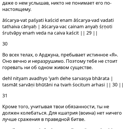
даже о нем услышав, никто не понимает его по-
настоящему.
āścarya-vat paśyati kaścid enam āścarya-vad vadati
tathaiva cānyaḥ | āścarya-vac cainam anyaḥ śṛṇoti
śrutvāpy enaṁ veda na caiva kaścit || 29 ||
30
Во всех телах, о Арджуна, пребывает истинное «Я».
Оно вечно и неразрушимо. Поэтому тебе не стоит
горевать ни об одном живом существе.
dehī nityam avadhyo ’yaṁ dehe sarvasya bhārata |
tasmāt sarvāṇi bhūtāni na tvaṁ śocitum arhasi || 30 ||
31
Кроме того, учитывая твои обязанности, ты не
должен колебаться. Для кшатрия (воина) нет ничего
лучше сражения в праведной битве.