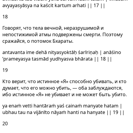
avyayasyāsya na kaścit kartum arhati || 17 ||
18
Говорят, что тела вечной, неразрушимой и
непостижимой атмы подвержены смерти. Поэтому
сражайся, о потомок Бхараты.
antavanta ime dehā nityasyoktāḥ śarīriṇaḥ | anāśino
’prameyasya tasmād yudhyasva bhārata || 18 ||
19
Кто верит, что истинное «Я» способно убивать, и кто
думает, что его можно убить, — оба заблуждаются,
ибо истинное «Я» не убивает и не может быть убито.
ya enaṁ vetti hantāraṁ yaś cainaṁ manyate hatam |
ubhau tau na vijānīto nāyaṁ hanti na hanyate || 19 ||
20