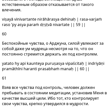
естественным образом отказывается от такого
влечения.
viṣayā vinivartante nirāhārasya dehinaḥ | rasa-varjaṁ
raso ’py asya paraṁ dṛṣṭvā nivartate || 59 ||
60
Беспокойные чувства, о Арджуна, силой увлекают за
собой даже ум мудреца несмотря на то, что он
постоянно стремится держать их под контролем.
yatato hy api kaunteya puruṣasya vipaścitaḥ | indriyāṇi
pramāthīni haranti prasabhaṁ manaḥ || 60 ||
61
Взяв все чувства под контроль, человек должен
пребывать в состоянии медитации, установив Меня в
качестве высшей цели. Ибо тот, кто контролирует
свои чувства, крепко утвердился в мудрости.