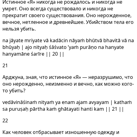
Истинное «Я» никогда не рождалось и никогда не
умрет. Оно всегда существовало и никогда не
прекратит своего существования. Оно нерожденное,
вечное, нетленное и древнейшее. Убийством тела его
нельзя убить.
na jāyate mriyate vā kadācin nāyaṁ bhūtvā bhavitā vā na
bhūyaḥ | ajo nityaḥ śāśvato ’yaṁ purāṇo na hanyate
hanyamāne śarīre || 20 ||
21
Арджуна, зная, что истинное «Я» — неразрушимо, что
оно нерожденно, неизменно и вечно, как можно кого-
то убить?
vedāvināśinaṁ nityaṁ ya enam ajam avyayam | kathaṁ
sa puruṣaḥ pārtha kaṁ ghātayati hanti kam || 21 ||
22
Как человек отбрасывает изношенную одежду и