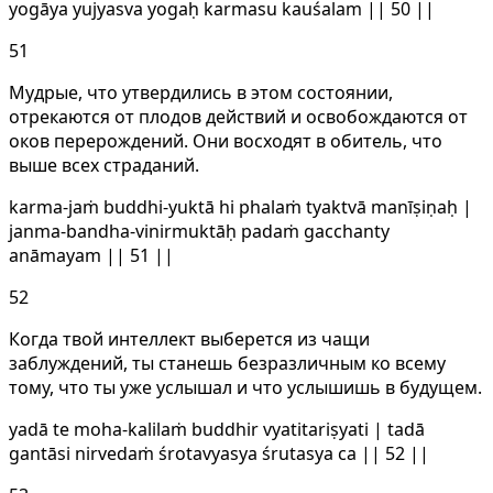
yogāya yujyasva yogaḥ karmasu kauśalam || 50 ||
51
Мудрые, что утвердились в этом состоянии,
отрекаются от плодов действий и освобождаются от
оков перерождений. Они восходят в обитель, что
выше всех страданий.
karma-jaṁ buddhi-yuktā hi phalaṁ tyaktvā manīṣiṇaḥ |
janma-bandha-vinirmuktāḥ padaṁ gacchanty
anāmayam || 51 ||
52
Когда твой интеллект выберется из чащи
заблуждений, ты станешь безразличным ко всему
тому, что ты уже услышал и что услышишь в будущем.
yadā te moha-kalilaṁ buddhir vyatitariṣyati | tadā
gantāsi nirvedaṁ śrotavyasya śrutasya ca || 52 ||