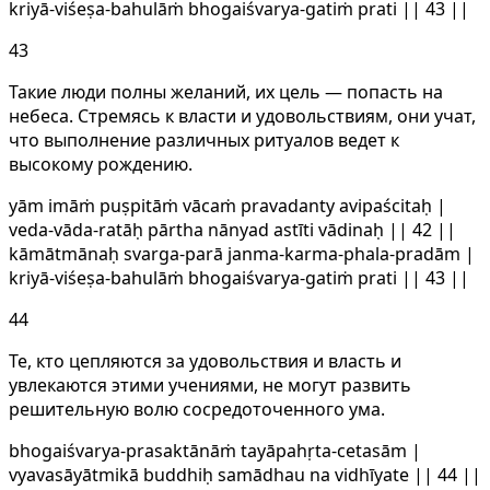
kriyā-viśeṣa-bahulāṁ bhogaiśvarya-gatiṁ prati || 43 ||
43
Такие люди полны желаний, их цель — попасть на
небеса. Стремясь к власти и удовольствиям, они учат,
что выполнение различных ритуалов ведет к
высокому рождению.
yām imāṁ puṣpitāṁ vācaṁ pravadanty avipaścitaḥ |
veda-vāda-ratāḥ pārtha nānyad astīti vādinaḥ || 42 ||
kāmātmānaḥ svarga-parā janma-karma-phala-pradām |
kriyā-viśeṣa-bahulāṁ bhogaiśvarya-gatiṁ prati || 43 ||
44
Те, кто цепляются за удовольствия и власть и
увлекаются этими учениями, не могут развить
решительную волю сосредоточенного ума.
bhogaiśvarya-prasaktānāṁ tayāpahṛta-cetasām |
vyavasāyātmikā buddhiḥ samādhau na vidhīyate || 44 ||