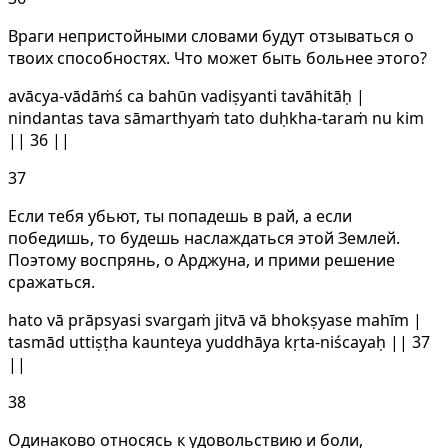
Враги непристойными словами будут отзываться о
твоих способностях. Что может быть больнее этого?
avācya-vādāṁś ca bahūn vadiṣyanti tavāhitāḥ |
nindantas tava sāmarthyaṁ tato duḥkha-taraṁ nu kim
|| 36 ||
37
Если тебя убьют, ты попадешь в рай, а если
победишь, то будешь наслаждаться этой Землей.
Поэтому воспрянь, о Арджуна, и прими решение
сражаться.
hato vā prāpsyasi svargaṁ jitvā vā bhokṣyase mahīm |
tasmād uttiṣṭha kaunteya yuddhāya kṛta-niścayaḥ || 37
||
38
Одинаково относясь к удовольствию и боли,