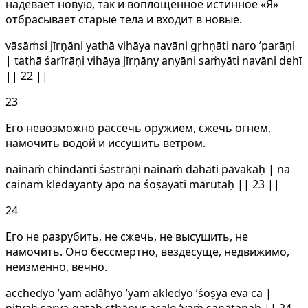
надевает новую, так и воплощенное истинное «Я»
отбрасывает старые тела и входит в новые.
vāsāṁsi jīrṇāni yathā vihāya navāni gṛhṇāti naro ’parāṇi
| tathā śarīrāṇi vihāya jīrṇāny anyāni saṁyāti navāni dehī
|| 22 ||
23
Его невозможно рассечь оружием, сжечь огнем,
намочить водой и иссушить ветром.
nainaṁ chindanti śastrāṇi nainaṁ dahati pāvakaḥ | na
cainaṁ kledayanty āpo na śoṣayati mārutaḥ || 23 ||
24
Его не разрубить, не сжечь, не высушить, не
намочить. Оно бессмертно, вездесуще, недвижимо,
неизменно, вечно.
acchedyo ’yam adāhyo ’yam akledyo ’śoṣya eva ca |
nityaḥ sarva-gataḥ sthāṇur acalo ’yaṁ sanātanaḥ || 24