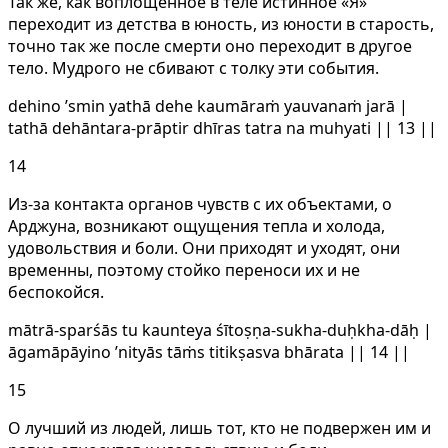
Так же, как воплощенное в теле истинное «Я»
переходит из детства в юность, из юности в старость,
точно так же после смерти оно переходит в другое
тело. Мудрого не сбивают с толку эти события.
dehino ’smin yathā dehe kaumāraṁ yauvanaṁ jarā |
tathā dehāntara-prāptir dhīras tatra na muhyati || 13 ||
14
Из-за контакта органов чувств с их объектами, о
Арджуна, возникают ощущения тепла и холода,
удовольствия и боли. Они приходят и уходят, они
временны, поэтому стойко переноси их и не
беспокойся.
mātrā-sparśās tu kaunteya śītoṣṇa-sukha-duḥkha-dāḥ |
āgamāpāyino ’nityās tāṁs titikṣasva bhārata || 14 ||
15
О лучший из людей, лишь тот, кто не подвержен им и