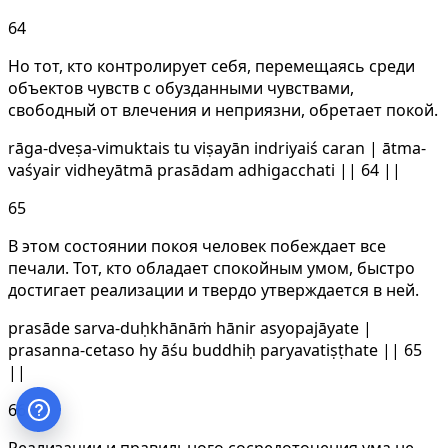
64
Но тот, кто контролирует себя, перемещаясь среди
объектов чувств с обузданными чувствами,
свободный от влечения и неприязни, обретает покой.
rāga-dveṣa-vimuktais tu viṣayān indriyaiś caran | ātma-
vaśyair vidheyātmā prasādam adhigacchati || 64 ||
65
В этом состоянии покоя человек побеждает все
печали. Тот, кто обладает спокойным умом, быстро
достигает реализации и твердо утверждается в ней.
prasāde sarva-duḥkhānāṁ hānir asyopajāyate |
prasanna-cetaso hy āśu buddhiḥ paryavatiṣṭhate || 65
||
66
Реализации и правильного сосредоточения ума не