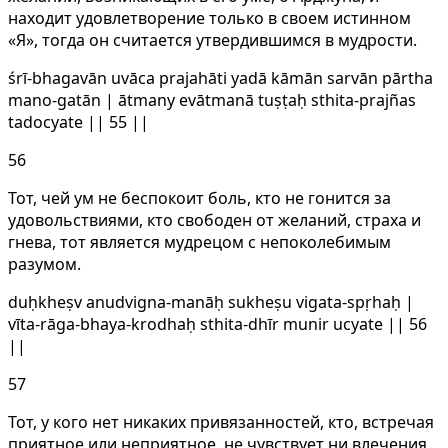
находит удовлетворение только в своем истинном
«Я», тогда он считается утвердившимся в мудрости.
śrī-bhagavān uvāca prajahāti yadā kāmān sarvān pārtha
mano-gatān | ātmany evātmanā tuṣṭaḥ sthita-prajñas
tadocyate || 55 ||
56
Тот, чей ум не беспокоит боль, кто не гонится за
удовольствиями, кто свободен от желаний, страха и
гнева, тот является мудрецом с непоколебимым
разумом.
duḥkheṣv anudvigna-manāḥ sukheṣu vigata-spṛhaḥ |
vīta-rāga-bhaya-krodhaḥ sthita-dhīr munir ucyate || 56
||
57
Тот, у кого нет никаких привязанностей, кто, встречая
приятное или неприятное, не чувствует ни влечения,