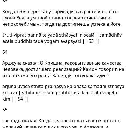
53
Когда тебя перестанут приводить в растерянность
слова Вед, а ум твой станет сосредоточенным и
непоколебимым, тогда ты достигнешь успеха в йоге.
śruti-vipratipannā te yadā sthāsyati niścalā | samādhāv
acalā buddhis tadā yogam avāpsyasi || 53 ||
54
Арджуна сказал: О Кришна, каковы главные качества
человека, достигшего реализации? Как он говорит, на
что похожа его речь? Как ходит он и как сидит?
arjuna uvāca sthita-prajñasya kā bhāṣā samādhi-sthasya
keśava | sthita-dhīḥ kiṁ prabhāṣeta kim āsīta vrajeta
kim || 54 ||
55
Господь сказал: Когда человек отказывается от всех
желаний, возникающих в его уме, о Арджуна, и