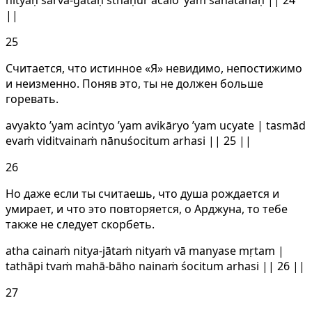
||
25
Считается, что истинное «Я» невидимо, непостижимо
и неизменно. Поняв это, ты не должен больше
горевать.
avyakto ’yam acintyo ’yam avikāryo ’yam ucyate | tasmād
evaṁ viditvainaṁ nānuśocitum arhasi || 25 ||
26
Но даже если ты считаешь, что душа рождается и
умирает, и что это повторяется, о Арджуна, то тебе
также не следует скорбеть.
atha cainaṁ nitya-jātaṁ nityaṁ vā manyase mṛtam |
tathāpi tvaṁ mahā-bāho nainaṁ śocitum arhasi || 26 ||
27