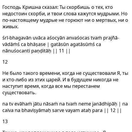
Господь Кришна сказал: Ты скорбишь о тех, кто
недостоин скорби, и твои слова кажутся мудрыми. Но
по-настоящему мудрые не горюют ни о мертвых, ни о
живых.
śrī-bhagavān uvāca aśocyān anvaśocas tvaṁ prajñā-
vādāṁś ca bhāṣase | gatāsūn agatāsūṁś ca
nānuśocanti paṇḍitāḥ || 11 ||
12
Не было такого времени, когда не существовали Я, ты
и кто-либо из этих царей. И в будущем никогда не
наступит время, когда все мы перестанем
существовать.
na tv evāhaṁ jātu nāsaṁ na tvaṁ neme janādhipāḥ | na
caiva na bhaviṣyāmaḥ sarve vayam ataḥ para || 12 ||
13