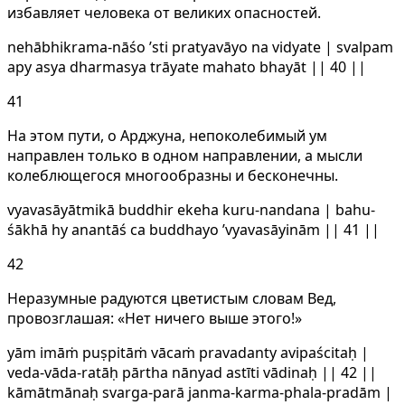
избавляет человека от великих опасностей.
nehābhikrama-nāśo ’sti pratyavāyo na vidyate | svalpam
apy asya dharmasya trāyate mahato bhayāt || 40 ||
41
На этом пути, о Арджуна, непоколебимый ум
направлен только в одном направлении, а мысли
колеблющегося многообразны и бесконечны.
vyavasāyātmikā buddhir ekeha kuru-nandana | bahu-
śākhā hy anantāś ca buddhayo ’vyavasāyinām || 41 ||
42
Неразумные радуются цветистым словам Вед,
провозглашая: «Нет ничего выше этого!»
yām imāṁ puṣpitāṁ vācaṁ pravadanty avipaścitaḥ |
veda-vāda-ratāḥ pārtha nānyad astīti vādinaḥ || 42 ||
kāmātmānaḥ svarga-parā janma-karma-phala-pradām |