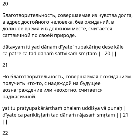
20
Благотворительность, совершаемая из чувства долга,
в адрес достойного человека, без ожиданий, в
должное время и в должном месте, считается
саттвичной по своей природе.
dātavyam iti yad dānaṁ dīyate ’nupakāriṇe deśe kāle |
ca pātre ca tad dānaṁ sāttvikaṁ smṛtam || 20 ||
21
Но благотворительность, совершаемая с ожиданием
получить что-то, с надеждой на будущее
вознаграждение или неохотно, считается
раджасичной.
yat tu pratyupakārārthaṁ phalam uddiśya vā punaḥ |
dīyate ca parikliṣṭaṁ tad dānaṁ rājasaṁ smṛtam || 21
||
22