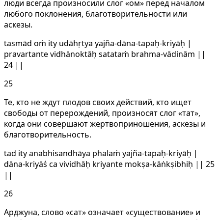
люди всегда произносили слог «ом» перед началом
любого поклонения, благотворительности или
аскезы.
tasmād oṁ ity udāhṛtya yajña-dāna-tapaḥ-kriyāḥ |
pravartante vidhānoktāḥ satataṁ brahma-vādinām ||
24 ||
25
Те, кто не ждут плодов своих действий, кто ищет
свободы от перерождений, произносят слог «тат»,
когда они совершают жертвоприношения, аскезы и
благотворительность.
tad ity anabhisandhāya phalaṁ yajña-tapaḥ-kriyāḥ |
dāna-kriyāś ca vividhāḥ kriyante mokṣa-kāṅkṣibhiḥ || 25
||
26
Арджуна, слово «сат» означает «существование» и