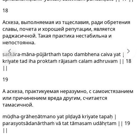
18
Аскеза, выполняемая из тщеславия, ради обретения
славы, почета и хорошей репутации, является
раджасичной. Такая практика нестабильна и
непостоянна.
satkāra-māna-pūjārthaṁ tapo dambhena caiva yat |
kriyate tad iha proktaṁ rājasaṁ calam adhruvam || 18
||
19
А аскеза, практикуемая неразумно, с самоистязанием
или причинением вреда другим, считается
тамасичной.
mūḍha-grāheṇātmano yat pīḍayā kriyate tapaḥ |
parasyotsādanārthaṁ vā tat tāmasam udāhṛtam || 19
||