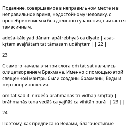
Подаяние, совершаемое в неправильном месте и в
неправильное время, недостойному человеку, с
пренебрежением и без должного уважения, считается
тамасичным.
adeśa-kāle yad dānam apātrebhyaś ca dīyate | asat-
kṛtam avajñātaṁ tat tāmasam udāhṛtam || 22 ||
23
С самого начала эти три слога oṁ tat sat являлись
олицетворением Брахмана. Именно с помощью этой
священной мантры были созданы брахманы, Веды и
жертвоприношения.
oṁ tat sad iti nirdeśo brahmaṇas tri-vidhaḥ smṛtaḥ |
brāhmaṇās tena vedāś ca yajñāś ca vihitāḥ purā || 23 ||
24
Поэтому, как предписано Ведами, благочестивые