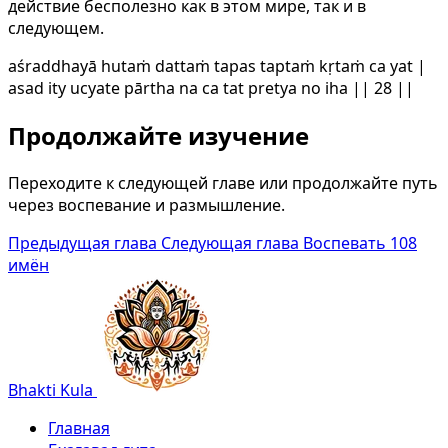
действие бесполезно как в этом мире, так и в
следующем.
aśraddhayā hutaṁ dattaṁ tapas taptaṁ kṛtaṁ ca yat |
asad ity ucyate pārtha na ca tat pretya no iha || 28 ||
Продолжайте изучение
Переходите к следующей главе или продолжайте путь
через воспевание и размышление.
Предыдущая глава
Следующая глава
Воспевать 108
имён
Bhakti Kula
Главная