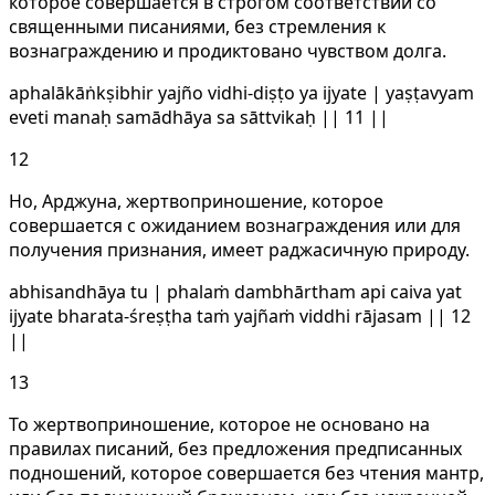
которое совершается в строгом соответствии со
священными писаниями, без стремления к
вознаграждению и продиктовано чувством долга.
aphalākāṅkṣibhir yajño vidhi-diṣṭo ya ijyate | yaṣṭavyam
eveti manaḥ samādhāya sa sāttvikaḥ || 11 ||
12
Но, Арджуна, жертвоприношение, которое
совершается с ожиданием вознаграждения или для
получения признания, имеет раджасичную природу.
abhisandhāya tu | phalaṁ dambhārtham api caiva yat
ijyate bharata-śreṣṭha taṁ yajñaṁ viddhi rājasam || 12
||
13
То жертвоприношение, которое не основано на
правилах писаний, без предложения предписанных
подношений, которое совершается без чтения мантр,