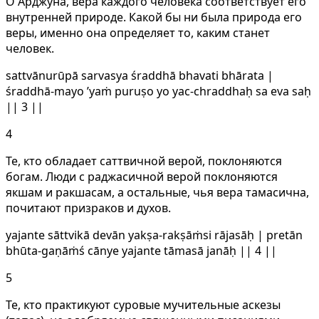
О Арджуна, вера каждого человека соответствует его
внутренней природе. Какой бы ни была природа его
веры, именно она определяет то, каким станет
человек.
sattvānurūpā sarvasya śraddhā bhavati bhārata |
śraddhā-mayo ’yaṁ puruṣo yo yac-chraddhaḥ sa eva saḥ
|| 3 ||
4
Те, кто обладает саттвичной верой, поклоняются
богам. Люди с раджасичной верой поклоняются
якшам и ракшасам, а остальные, чья вера тамасична,
почитают призраков и духов.
yajante sāttvikā devān yakṣa-rakṣāṁsi rājasāḥ | pretān
bhūta-gaṇāṁś cānye yajante tāmasā janāḥ || 4 ||
5
Те, кто практикуют суровые мучительные аскезы