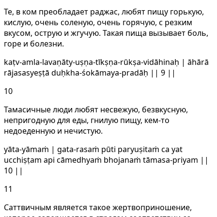
Те, в ком преобладает раджас, любят пищу горькую,
кислую, очень соленую, очень горячую, с резким
вкусом, острую и жгучую. Такая пища вызывает боль,
горе и болезни.
kaṭv-amla-lavaṇāty-uṣṇa-tīkṣṇa-rūkṣa-vidāhinaḥ | āhārā
rājasasyeṣṭā duḥkha-śokāmaya-pradāḥ || 9 ||
10
Тамасичные люди любят несвежую, безвкусную,
непригодную для еды, гнилую пищу, кем-то
недоеденную и нечистую.
yāta-yāmaṁ | gata-rasaṁ pūti paryuṣitaṁ ca yat
ucchiṣṭam api cāmedhyaṁ bhojanaṁ tāmasa-priyam ||
10 ||
11
Саттвичным является такое жертвоприношение,