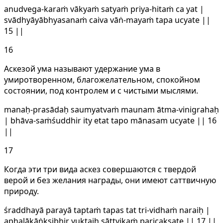
anudvega-karaṁ vākyaṁ satyaṁ priya-hitaṁ ca yat |
svādhyāyābhyasanaṁ caiva vāṅ-mayaṁ tapa ucyate ||
15 ||
16
Аскезой ума называют удержание ума в
умиротворенном, благожелательном, спокойном
состоянии, под контролем и с чистыми мыслями.
manaḥ-prasādaḥ saumyatvaṁ maunam ātma-vinigrahaḥ
| bhāva-saṁśuddhir ity etat tapo mānasam ucyate || 16
||
17
Когда эти три вида аскез совершаются с твердой
верой и без желания награды, они имеют саттвичную
природу.
śraddhayā parayā taptaṁ tapas tat tri-vidhaṁ naraiḥ |
aphalākāṅkṣibhir yuktaiḥ sāttvikaṁ paricakṣate || 17 ||