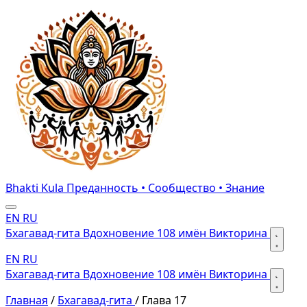
Bhakti Kula
Преданность • Сообщество • Знание
EN
RU
Бхагавад-гита
Вдохновение
108 имён
Викторина
EN
RU
Бхагавад-гита
Вдохновение
108 имён
Викторина
Главная
/
Бхагавад-гита
/
Глава 17