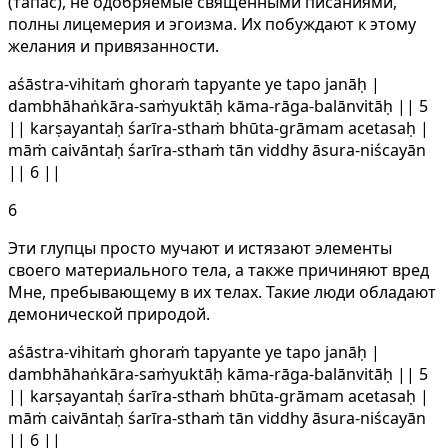
(тапас), не одобряемые священными писаниями,
полны лицемерия и эгоизма. Их побуждают к этому
желания и привязанности.
aśāstra-vihitaṁ ghoraṁ tapyante ye tapo janāḥ |
dambhāhaṅkāra-saṁyuktāḥ kāma-rāga-balānvitāḥ || 5
|| karṣayantaḥ śarīra-sthaṁ bhūta-grāmam acetasaḥ |
māṁ caivāntaḥ śarīra-sthaṁ tān viddhy āsura-niścayān
|| 6 ||
6
Эти глупцы просто мучают и истязают элементы
своего материального тела, а также причиняют вред
Мне, пребывающему в их телах. Такие люди обладают
демонической природой.
aśāstra-vihitaṁ ghoraṁ tapyante ye tapo janāḥ |
dambhāhaṅkāra-saṁyuktāḥ kāma-rāga-balānvitāḥ || 5
|| karṣayantaḥ śarīra-sthaṁ bhūta-grāmam acetasaḥ |
māṁ caivāntaḥ śarīra-sthaṁ tān viddhy āsura-niścayān
|| 6 ||