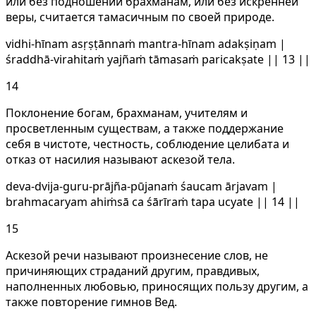
или без подношений брахманам, или без искренней
веры, считается тамасичным по своей природе.
vidhi-hīnam asṛṣṭānnaṁ mantra-hīnam adakṣiṇam |
śraddhā-virahitaṁ yajñaṁ tāmasaṁ paricakṣate || 13 ||
14
Поклонение богам, брахманам, учителям и
просветленным существам, а также поддержание
себя в чистоте, честность, соблюдение целибата и
отказ от насилия называют аскезой тела.
deva-dvija-guru-prājña-pūjanaṁ śaucam ārjavam |
brahmacaryam ahiṁsā ca śārīraṁ tapa ucyate || 14 ||
15
Аскезой речи называют произнесение слов, не
причиняющих страданий другим, правдивых,
наполненных любовью, приносящих пользу другим, а
также повторение гимнов Вед.