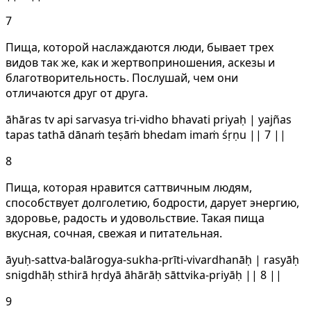
7
Пища, которой наслаждаются люди, бывает трех
видов так же, как и жертвоприношения, аскезы и
благотворительность. Послушай, чем они
отличаются друг от друга.
āhāras tv api sarvasya tri-vidho bhavati priyaḥ | yajñas
tapas tathā dānaṁ teṣāṁ bhedam imaṁ śṛṇu || 7 ||
8
Пища, которая нравится саттвичным людям,
способствует долголетию, бодрости, дарует энергию,
здоровье, радость и удовольствие. Такая пища
вкусная, сочная, свежая и питательная.
āyuḥ-sattva-balārogya-sukha-prīti-vivardhanāḥ | rasyāḥ
snigdhāḥ sthirā hṛdyā āhārāḥ sāttvika-priyāḥ || 8 ||
9