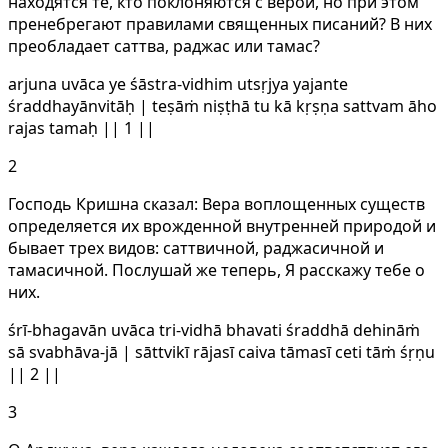
находятся те, кто поклоняются с верой, но при этом
пренебрегают правилами священных писаний? В них
преобладает саттва, раджас или тамас?
arjuna uvāca ye śāstra-vidhim utsṛjya yajante
śraddhayānvitāḥ | teṣāṁ niṣṭhā tu kā kṛṣṇa sattvam āho
rajas tamaḥ || 1 ||
2
Господь Кришна сказал: Вера воплощенных существ
определяется их врожденной внутренней природой и
бывает трех видов: саттвичной, раджасичной и
тамасичной. Послушай же теперь, Я расскажу тебе о
них.
śrī-bhagavān uvāca tri-vidhā bhavati śraddhā dehināṁ
sā svabhāva-jā | sāttvikī rājasī caiva tāmasī ceti tāṁ śṛṇu
|| 2 ||
3