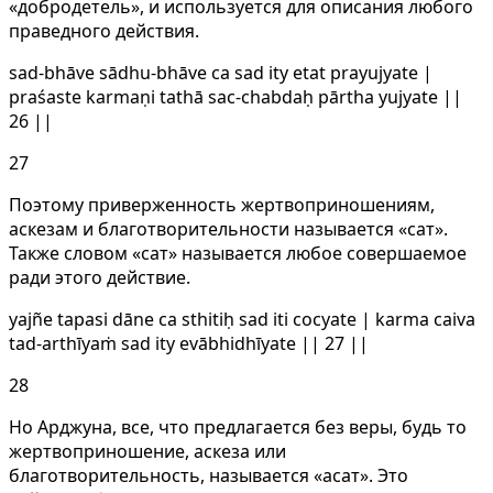
«добродетель», и используется для описания любого
праведного действия.
sad-bhāve sādhu-bhāve ca sad ity etat prayujyate |
praśaste karmaṇi tathā sac-chabdaḥ pārtha yujyate ||
26 ||
27
Поэтому приверженность жертвоприношениям,
аскезам и благотворительности называется «сат».
Также словом «сат» называется любое совершаемое
ради этого действие.
yajñe tapasi dāne ca sthitiḥ sad iti cocyate | karma caiva
tad-arthīyaṁ sad ity evābhidhīyate || 27 ||
28
Но Арджуна, все, что предлагается без веры, будь то
жертвоприношение, аскеза или
благотворительность, называется «асат». Это