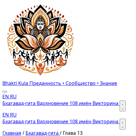
Bhakti Kula
Преданность • Сообщество • Знание
EN
RU
Бхагавад-гита
Вдохновение
108 имён
Викторина
EN
RU
Бхагавад-гита
Вдохновение
108 имён
Викторина
Главная
/
Бхагавад-гита
/
Глава 13