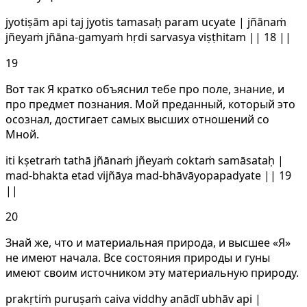
jyotiṣām api taj jyotis tamasaḥ param ucyate | jñānaṁ
jñeyaṁ jñāna-gamyaṁ hṛdi sarvasya viṣṭhitam || 18 ||
19
Вот так Я кратко объяснил тебе про поле, знание, и
про предмет познания. Мой преданный, который это
осознал, достигает самых высших отношений со
Мной.
iti kṣetraṁ tathā jñānaṁ jñeyaṁ coktaṁ samāsataḥ |
mad-bhakta etad vijñāya mad-bhāvāyopapadyate || 19
||
20
Знай же, что и материальная природа, и высшее «Я»
не имеют начала. Все состояния природы и гуны
имеют своим источником эту материальную природу.
prakṛtiṁ puruṣaṁ caiva viddhy anādī ubhāv api |