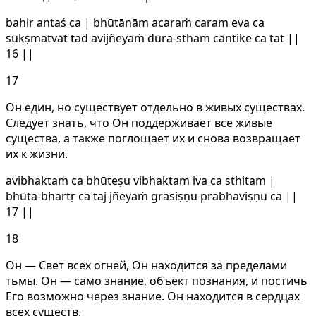
bahir antaś ca | bhūtānām acaraṁ caram eva ca
sūkṣmatvāt tad avijñeyaṁ dūra-sthaṁ cāntike ca tat ||
16 ||
17
Он един, но существует отдельно в живых существах.
Следует знать, что Он поддерживает все живые
существа, а также поглощает их и снова возвращает
их к жизни.
avibhaktaṁ ca bhūteṣu vibhaktam iva ca sthitam |
bhūta-bhartṛ ca taj jñeyaṁ grasiṣṇu prabhaviṣṇu ca ||
17 ||
18
Он — Свет всех огней, Он находится за пределами
тьмы. Он — само знание, объект познания, и постичь
Его возможно через знание. Он находится в сердцах
всех существ.