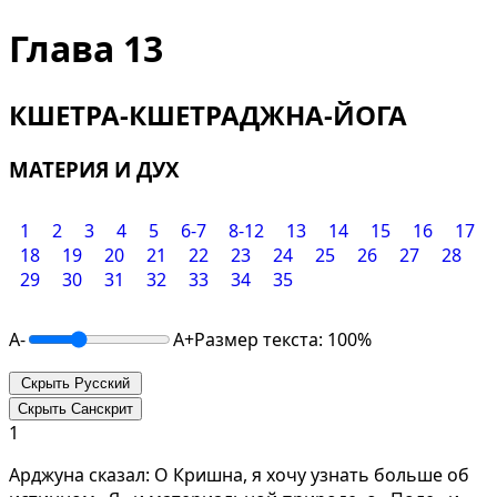
Глава 13
КШЕТРА-КШЕТРАДЖНА-ЙОГА
МАТЕРИЯ И ДУХ
1
2
3
4
5
6-7
8-12
13
14
15
16
17
18
19
20
21
22
23
24
25
26
27
28
29
30
31
32
33
34
35
A-
A+
Размер текста: 100%
Скрыть Русский
Скрыть Санскрит
1
Арджуна сказал: О Кришна, я хочу узнать больше об