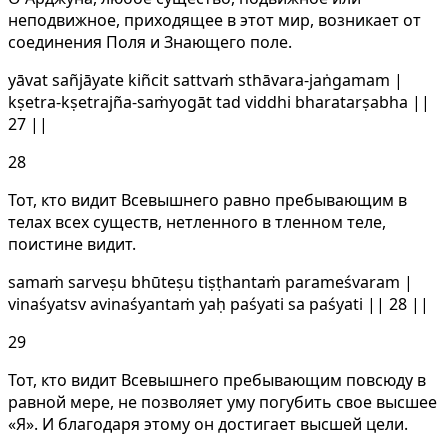
неподвижное, приходящее в этот мир, возникает от
соединения Поля и Знающего поле.
yāvat sañjāyate kiñcit sattvaṁ sthāvara-jaṅgamam |
kṣetra-kṣetrajña-saṁyogāt tad viddhi bharatarṣabha ||
27 ||
28
Тот, кто видит Всевышнего равно пребывающим в
телах всех существ, нетленного в тленном теле,
поистине видит.
samaṁ sarveṣu bhūteṣu tiṣṭhantaṁ parameśvaram |
vinaśyatsv avinaśyantaṁ yaḥ paśyati sa paśyati || 28 ||
29
Тот, кто видит Всевышнего пребывающим повсюду в
равной мере, не позволяет уму погубить свое высшее
«Я». И благодаря этому он достигает высшей цели.