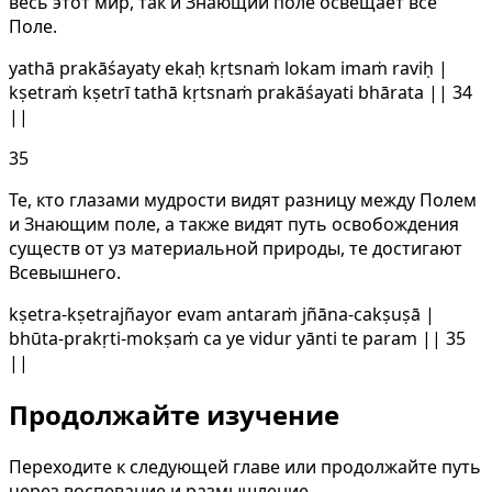
весь этот мир, так и Знающий поле освещает все
Поле.
yathā prakāśayaty ekaḥ kṛtsnaṁ lokam imaṁ raviḥ |
kṣetraṁ kṣetrī tathā kṛtsnaṁ prakāśayati bhārata || 34
||
35
Те, кто глазами мудрости видят разницу между Полем
и Знающим поле, а также видят путь освобождения
существ от уз материальной природы, те достигают
Всевышнего.
kṣetra-kṣetrajñayor evam antaraṁ jñāna-cakṣuṣā |
bhūta-prakṛti-mokṣaṁ ca ye vidur yānti te param || 35
||
Продолжайте изучение
Переходите к следующей главе или продолжайте путь
через воспевание и размышление.