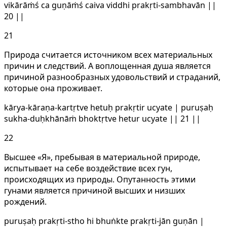
vikārāṁś ca guṇāṁś caiva viddhi prakṛti-sambhavān ||
20 ||
21
Природа считается источником всех материальных
причин и следствий. А воплощенная душа является
причиной разнообразных удовольствий и страданий,
которые она проживает.
kārya-kāraṇa-kartṛtve hetuḥ prakṛtir ucyate | puruṣaḥ
sukha-duḥkhānāṁ bhoktṛtve hetur ucyate || 21 ||
22
Высшее «Я», пребывая в материальной природе,
испытывает на себе воздействие всех гун,
происходящих из природы. Опутанность этими
гунами является причиной высших и низших
рождений.
puruṣaḥ prakṛti-stho hi bhuṅkte prakṛti-jān guṇān |