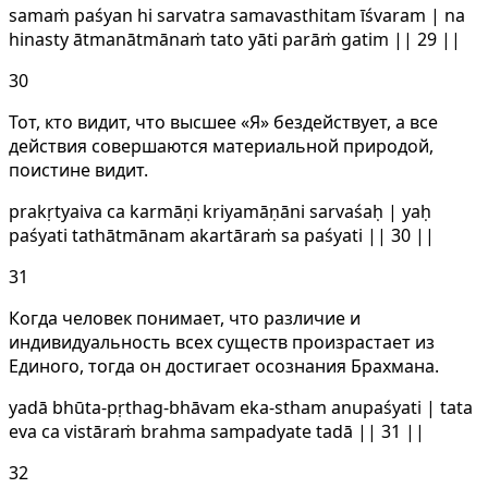
samaṁ paśyan hi sarvatra samavasthitam īśvaram | na
hinasty ātmanātmānaṁ tato yāti parāṁ gatim || 29 ||
30
Тот, кто видит, что высшее «Я» бездействует, а все
действия совершаются материальной природой,
поистине видит.
prakṛtyaiva ca karmāṇi kriyamāṇāni sarvaśaḥ | yaḥ
paśyati tathātmānam akartāraṁ sa paśyati || 30 ||
31
Когда человек понимает, что различие и
индивидуальность всех существ произрастает из
Единого, тогда он достигает осознания Брахмана.
yadā bhūta-pṛthag-bhāvam eka-stham anupaśyati | tata
eva ca vistāraṁ brahma sampadyate tadā || 31 ||
32