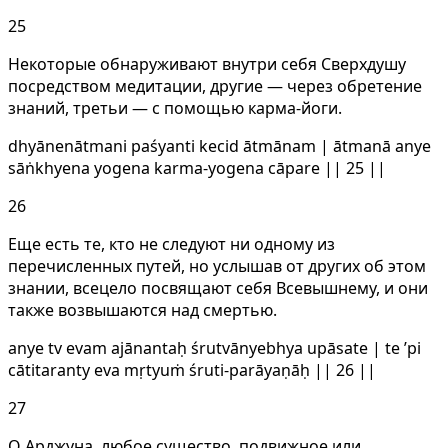
25
Некоторые обнаруживают внутри себя Сверхдушу
посредством медитации, другие — через обретение
знаний, третьи — с помощью карма-йоги.
dhyānenātmani paśyanti kecid ātmānam | ātmanā anye
sāṅkhyena yogena karma-yogena cāpare || 25 ||
26
Еще есть те, кто не следуют ни одному из
перечисленных путей, но услышав от других об этом
знании, всецело посвящают себя Всевышнему, и они
также возвышаются над смертью.
anye tv evam ajānantaḥ śrutvānyebhya upāsate | te ’pi
cātitaranty eva mṛtyuṁ śruti-parāyaṇāḥ || 26 ||
27
О Арджуна, любое существо, подвижное или