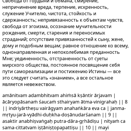
Свобода от гордыни и обмана, смирение,
непричинение вреда, терпение, искренность,
служение Учителю, чистота, стойкость и
сдержанность; непривязанность к объектам чувств,
свобода от эгоизма, осознание мучительности
рождения, смерти, старения и переносимых
страданий; отсутствие привязанностей к сыну, жене,
дому и подобным вещам; равное отношение ко всему,
однонаправленная и непоколебимая преданность
Мне; уединенность, отстраненность от суеты
мирского общества, постоянное посвящение себя
пути самореализации и постижению Истины — все
это следует считать «знанием», а все остальное
является невежеством.
amānitvam adambhitvam ahiṁsā kṣāntir ārjavam |
ācāryopāsanaṁ śaucaṁ sthairyam ātma-vinigrahaḥ || 8
|| indriyārtheṣu vairāgyam anahaṅkāra eva ca | janma-
mṛtyu-jarā-vyādhi-duḥkha-doṣānudarśanam || 9 ||
asaktir anabhiṣvaṅgaḥ putra-dāra-gṛhādiṣu | nityaṁ ca
sama-cittatvam iṣṭāniṣṭopapattiṣu || 10 || mayi