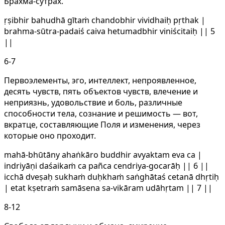
Брахма-сутрах.
ṛṣibhir bahudhā gītaṁ chandobhir vividhaiḥ pṛthak |
brahma-sūtra-padaiś caiva hetumadbhir viniścitaiḥ || 5
||
6-7
Первоэлементы, эго, интеллект, непроявленное,
десять чувств, пять объектов чувств, влечение и
неприязнь, удовольствие и боль, различные
способности тела, сознание и решимость — вот,
вкратце, составляющие Поля и изменения, через
которые оно проходит.
mahā-bhūtāny ahaṅkāro buddhir avyaktam eva ca |
indriyāṇi daśaikaṁ ca pañca cendriya-gocarāḥ || 6 ||
icchā dveṣaḥ sukhaṁ duḥkhaṁ saṅghātaś cetanā dhṛtiḥ
| etat kṣetraṁ samāsena sa-vikāram udāhṛtam || 7 ||
8-12