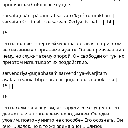
пронизывая Собою все сущее.
sarvataḥ pāṇi-pādaṁ tat sarvato ’kṣi-śiro-mukham |
sarvataḥ śrutimal loke sarvam āvṛtya tiṣṭhati || 14 ||
15
Он наполняет энергией чувства, оставаясь при этом
не связанным с органами чувств. Он не привязан ни к
чему, но служит всему опорой. Он свободен от гун, но
при этом испытывает их воздействие.
sarvendriya-guṇābhāsaṁ sarvendriya-vivarjitam |
asaktaṁ sarva-bhṛc caiva nirguṇaṁ guṇa-bhoktṛ ca ||
15 ||
16
Он находится и внутри, и снаружи всех существ. Он
движется и в то же время неподвижен. Он едва
уловим, поэтому никто не способен Его осознать. Он
очень далек, но в то же время очень близок.