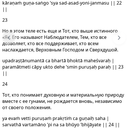
kāraṇaṁ guṇa-saṅgo ’sya sad-asad-yoni-janmasu || 22
||
23
Но в этом теле есть еще и Тот, кто выше истинного
«Я». Его называют Наблюдателем, Тем, кто все
дозволяет, кто все поддерживает, кто всем
наслаждается, Верховным Господом и Сверхдушой.
upadraṣṭānumantā ca bhartā bhoktā maheśvaraḥ |
paramātmeti cāpy ukto dehe ’smin puruṣaḥ paraḥ || 23
||
24
Тот, кто понимает духовную и материальную природу
вместе с ее гунами, не рождается вновь, независимо
от своего положения.
ya evaṁ vetti puruṣaṁ prakṛtiṁ ca guṇaiḥ saha |
sarvathā vartamāno ’pi na sa bhūyo ’bhijāyate || 24 ||