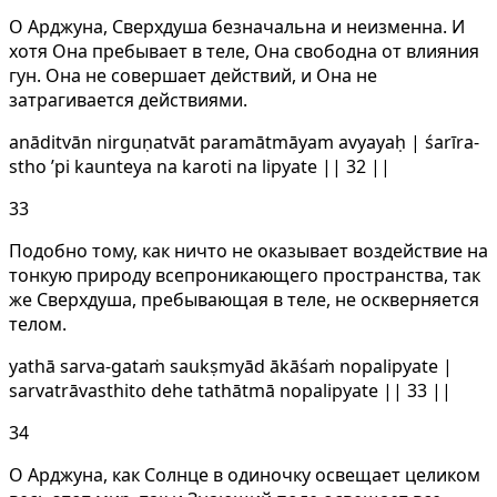
О Арджуна, Сверхдуша безначальна и неизменна. И
хотя Она пребывает в теле, Она свободна от влияния
гун. Она не совершает действий, и Она не
затрагивается действиями.
anāditvān nirguṇatvāt paramātmāyam avyayaḥ | śarīra-
stho ’pi kaunteya na karoti na lipyate || 32 ||
33
Подобно тому, как ничто не оказывает воздействие на
тонкую природу всепроникающего пространства, так
же Сверхдуша, пребывающая в теле, не оскверняется
телом.
yathā sarva-gataṁ saukṣmyād ākāśaṁ nopalipyate |
sarvatrāvasthito dehe tathātmā nopalipyate || 33 ||
34
О Арджуна, как Солнце в одиночку освещает целиком