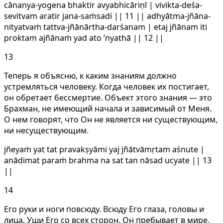
cānanya-yogena bhaktir avyabhicāriṇī | vivikta-deśa-
sevitvam aratir jana-saṁsadi || 11 || adhyātma-jñāna-
nityatvaṁ tattva-jñānārtha-darśanam | etaj jñānam iti
proktam ajñānaṁ yad ato ’nyathā || 12 ||
13
Теперь я объясню, к каким знаниям должно
устремляться человеку. Когда человек их постигает,
он обретает бессмертие. Объект этого знания — это
Брахман, не имеющий начала и зависимый от Меня.
О нем говорят, что Он не является ни существующим,
ни несуществующим.
jñeyaṁ yat tat pravakṣyāmi yaj jñātvāmṛtam aśnute |
anādimat paraṁ brahma na sat tan nāsad ucyate || 13
||
14
Его руки и ноги повсюду. Всюду Его глаза, головы и
лица. Уши Его со всех сторон. Он пребывает в мире,