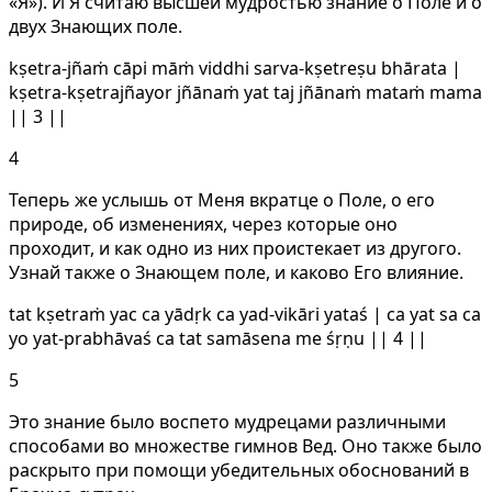
«Я»). И Я считаю высшей мудростью знание о Поле и о
двух Знающих поле.
kṣetra-jñaṁ cāpi māṁ viddhi sarva-kṣetreṣu bhārata |
kṣetra-kṣetrajñayor jñānaṁ yat taj jñānaṁ mataṁ mama
|| 3 ||
4
Теперь же услышь от Меня вкратце о Поле, о его
природе, об изменениях, через которые оно
проходит, и как одно из них проистекает из другого.
Узнай также о Знающем поле, и каково Его влияние.
tat kṣetraṁ yac ca yādṛk ca yad-vikāri yataś | ca yat sa ca
yo yat-prabhāvaś ca tat samāsena me śṛṇu || 4 ||
5
Это знание было воспето мудрецами различными
способами во множестве гимнов Вед. Оно также было
раскрыто при помощи убедительных обоснований в