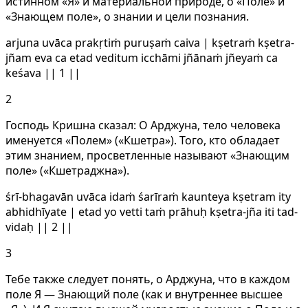
истинном «Я» и материальной природе, о «Поле» и
«Знающем поле», о знании и цели познания.
arjuna uvāca prakṛtiṁ puruṣaṁ caiva | kṣetraṁ kṣetra-
jñam eva ca etad veditum icchāmi jñānaṁ jñeyaṁ ca
keśava || 1 ||
2
Господь Кришна сказал: О Арджуна, тело человека
именуется «Полем» («Кшетра»). Того, кто обладает
этим знанием, просветленные называют «Знающим
поле» («Кшетраджна»).
śrī-bhagavān uvāca idaṁ śarīraṁ kaunteya kṣetram ity
abhidhīyate | etad yo vetti taṁ prāhuḥ kṣetra-jña iti tad-
vidaḥ || 2 ||
3
Тебе также следует понять, о Арджуна, что в каждом
поле Я — Знающий поле (как и внутреннее высшее