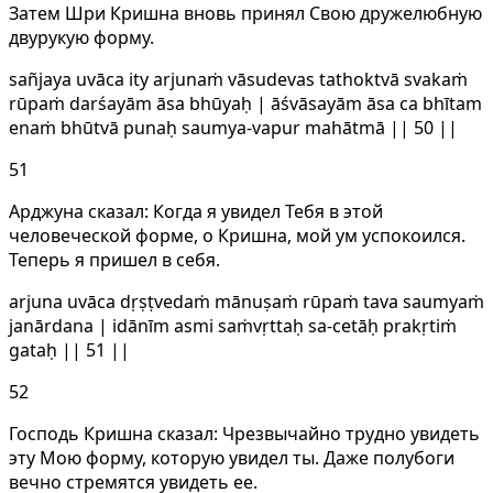
Затем Шри Кришна вновь принял Свою дружелюбную
двурукую форму.
sañjaya uvāca ity arjunaṁ vāsudevas tathoktvā svakaṁ
rūpaṁ darśayām āsa bhūyaḥ | āśvāsayām āsa ca bhītam
enaṁ bhūtvā punaḥ saumya-vapur mahātmā || 50 ||
51
Арджуна сказал: Когда я увидел Тебя в этой
человеческой форме, о Кришна, мой ум успокоился.
Теперь я пришел в себя.
arjuna uvāca dṛṣṭvedaṁ mānuṣaṁ rūpaṁ tava saumyaṁ
janārdana | idānīm asmi saṁvṛttaḥ sa-cetāḥ prakṛtiṁ
gataḥ || 51 ||
52
Господь Кришна сказал: Чрезвычайно трудно увидеть
эту Мою форму, которую увидел ты. Даже полубоги
вечно стремятся увидеть ее.