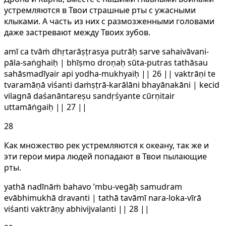
устремляются в Твои страшные рты с ужасными
клыками. А часть из них с размозженными головами
даже застревают между Твоих зубов.
amī ca tvāṁ dhṛtarāṣṭrasya putrāḥ sarve sahaivāvani-
pāla-saṅghaiḥ | bhīṣmo droṇaḥ sūta-putras tathāsau
sahāsmadīyair api yodha-mukhyaiḥ || 26 || vaktrāṇi te
tvaramāṇā viśanti daṁṣṭrā-karālāni bhayānakāni | kecid
vilagnā daśanāntareṣu sandṛśyante cūrṇitair
uttamāṅgaiḥ || 27 ||
28
Как множество рек устремляются к океану, так же и
эти герои мира людей попадают в Твои пылающие
рты.
yathā nadīnāṁ bahavo ’mbu-vegāḥ samudram
evābhimukhā dravanti | tathā tavāmī nara-loka-vīrā
viśanti vaktrāṇy abhivijvalanti || 28 ||