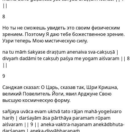
||
8
Но ты не сможешь увидеть это своим физическим
зрением. Поэтому Я даю тебе божественное зрение.
Узри теперь Мою мистическую силу.
na tu māṁ śakyase draṣṭum anenaiva sva-cakṣuṣā |
divyaṁ dadāmi te cakṣuḥ paśya me yogam aiśvaram || 8
||
9
Санджая сказал: О Царь, сказав так, Шри Кришна,
великий Повелитель Йоги, явил Арджуне Свою
высшую космическую форму.
sañjaya uvāca evam uktvā tato rājan mahā-yogeśvaro
hariḥ | darśayām āsa pārthāya paramaṁ rūpam
aiśvaram || 9 || aneka-vaktra-nayanam anekādbhuta-
darśanam | aneka-divyābharaṇaṁ