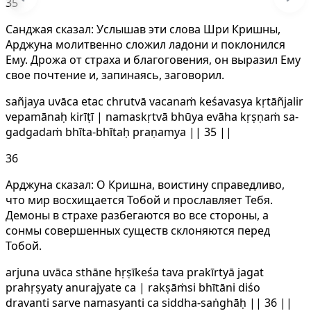
35
Санджая сказал: Услышав эти слова Шри Кришны,
Арджуна молитвенно сложил ладони и поклонился
Ему. Дрожа от страха и благоговения, он выразил Ему
свое почтение и, запинаясь, заговорил.
sañjaya uvāca etac chrutvā vacanaṁ keśavasya kṛtāñjalir
vepamānaḥ kirīṭī | namaskṛtvā bhūya evāha kṛṣṇaṁ sa-
gadgadaṁ bhīta-bhītaḥ praṇamya || 35 ||
36
Арджуна сказал: О Кришна, воистину справедливо,
что мир восхищается Тобой и прославляет Тебя.
Демоны в страхе разбегаются во все стороны, а
сонмы совершенных существ склоняются перед
Тобой.
arjuna uvāca sthāne hṛṣīkeśa tava prakīrtyā jagat
prahṛṣyaty anurajyate ca | rakṣāṁsi bhītāni diśo
dravanti sarve namasyanti ca siddha-saṅghāḥ || 36 ||