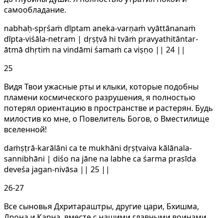
самообладание.
nabhaḥ-spṛśaṁ dīptam aneka-varṇaṁ vyāttānanaṁ
dīpta-viśāla-netram | dṛṣṭvā hi tvāṁ pravyathitāntar-
ātmā dhṛtiṁ na vindāmi śamaṁ ca viṣṇo || 24 ||
25
Видя Твои ужасные рты и клыки, которые подобны
пламени космического разрушения, я полностью
потерял ориентацию в пространстве и растерян. Будь
милостив ко мне, о Повелитель Богов, о Вместилище
вселенной!
daṁṣṭrā-karālāni ca te mukhāni dṛṣṭvaiva kālānala-
sannibhāni | diśo na jāne na labhe ca śarma prasīda
deveśa jagan-nivāsa || 25 ||
26-27
Все сыновья Дхритараштры, другие цари, Бхишма,
Дрона и Карна, вместе с нашими главными воинами