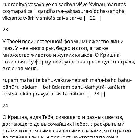
rudrādityā vasavo ye ca sādhyā viśve ’śvinau marutaś
coṣmapāś ca | gandharva-yakṣāsura-siddha-saṅghā
vīkṣante tvāṁ vismitāś caiva sarve || 22 ||
23
У Твоей величественной формы множество лиц и
глаз. У нее много рук, бедер и стоп, а также
множество животов и жутких клыков. О Кришна,
созерцая эту форму, все существа трепещут от страха,
включая меня.
rūpaṁ mahat te bahu-vaktra-netraṁ mahā-bāho bahu-
bāhūru-pādam | bahūdaraṁ bahu-daṁṣṭrā-karālaṁ
dṛṣṭvā lokāḥ pravyathitās tathāham || 23 ||
24
О Кришна, видя Тебя, сияющего и разных цветов,
достающего до высочайших Небес, с раскрытыми
ртами и огромными свирепыми глазами, я потрясен
до глубины души. Я полностью утратил покой и