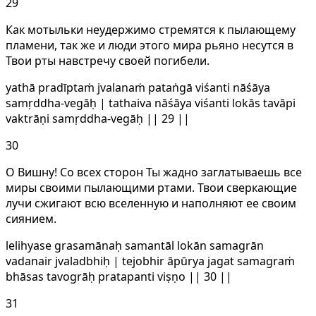
29
Как мотыльки неудержимо стремятся к пылающему
пламени, так же и люди этого мира рьяно несутся в
Твои рты навстречу своей погибели.
yathā pradīptaṁ jvalanaṁ pataṅgā viśanti nāśāya
samṛddha-vegāḥ | tathaiva nāśāya viśanti lokās tavāpi
vaktrāṇi samṛddha-vegāḥ || 29 ||
30
О Вишну! Со всех сторон Ты жадно заглатываешь все
миры своими пылающими ртами. Твои сверкающие
лучи сжигают всю вселенную и наполняют ее своим
сиянием.
lelihyase grasamānaḥ samantāl lokān samagrān
vadanair jvaladbhiḥ | tejobhir āpūrya jagat samagraṁ
bhāsas tavogrāḥ pratapanti viṣṇo || 30 ||
31