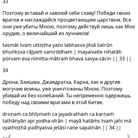
33
Поэтому вставай и завоюй себе славу! Победи своих
врагов и наслаждайся процветающим царством. Все
они уже убиты Мною, поэтому действуй лишь как Мое
орудие, о величайший из лучников!
tasmāt tvam uttiṣṭha yaśo labhasva jitvā śatrūn
bhuṅkṣva rājyaṁ samṛddham | mayaivaite nihatāḥ
pūrvam eva nimitta-mātraṁ bhava savya-sācin || 33 ||
34
Дрона, Бхишма, Джаядратха, Карна, как и другие
могучие воины, уже уничтожены Мною. Поэтому
убивай их без колебаний. Ты непременно одержишь
победу над своими врагами в этой битве.
droṇaṁ ca bhīṣmaṁ ca jayadrathaṁ ca karṇaṁ
tathānyān api yodha-vīrān | mayā hatāṁs tvaṁ jahi mā
vyathiṣṭhā yudhyasva jetāsi raṇe sapatnān || 34 ||