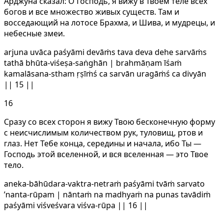
Арджуна сказал: О Господь, я вижу в Твоем теле всех
богов и все множество живых существ. Там и
восседающий на лотосе Брахма, и Шива, и мудрецы, и
небесные змеи.
arjuna uvāca paśyāmi devāṁs tava deva dehe sarvāṁs
tathā bhūta-viśeṣa-saṅghān | brahmāṇam īśaṁ
kamalāsana-stham ṛṣīṁś ca sarvān uragāṁś ca divyān
|| 15 ||
16
Сразу со всех сторон я вижу Твою бесконечную форму
с неисчислимым количеством рук, туловищ, ртов и
глаз. Нет Тебе конца, середины и начала, ибо Ты —
Господь этой вселенной, и вся вселенная — это Твое
тело.
aneka-bāhūdara-vaktra-netraṁ paśyāmi tvāṁ sarvato
’nanta-rūpam | nāntaṁ na madhyaṁ na punas tavādiṁ
paśyāmi viśveśvara viśva-rūpa || 16 ||