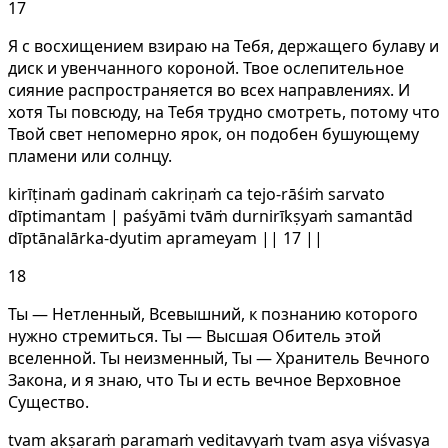
17
Я с восхищением взираю на Тебя, держащего булаву и
диск и увенчанного короной. Твое ослепительное
сияние распространяется во всех направлениях. И
хотя Ты повсюду, на Тебя трудно смотреть, потому что
Твой свет непомерно ярок, он подобен бушующему
пламени или солнцу.
kirīṭinaṁ gadinaṁ cakriṇaṁ ca tejo-rāśiṁ sarvato
dīptimantam | paśyāmi tvāṁ durnirīkṣyaṁ samantād
dīptānalārka-dyutim aprameyam || 17 ||
18
Ты — Нетленный, Всевышний, к познанию которого
нужно стремиться. Ты — Высшая Обитель этой
вселенной. Ты неизменный, Ты — Хранитель Вечного
Закона, и я знаю, что Ты и есть вечное Верховное
Существо.
tvam akṣaraṁ paramaṁ veditavyaṁ tvam asya viśvasya