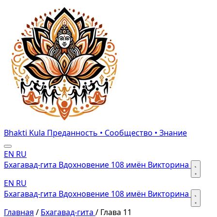
Bhakti Kula
Преданность • Сообщество • Знание
EN
RU
Бхагавад-гита
Вдохновение
108 имён
Викторина
EN
RU
Бхагавад-гита
Вдохновение
108 имён
Викторина
Главная
/
Бхагавад-гита
/
Глава 11