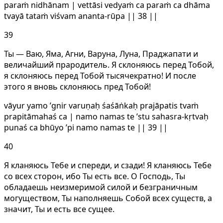
paraṁ nidhānam | vettāsi vedyaṁ ca paraṁ ca dhāma
tvayā tataṁ viśvam ananta-rūpa || 38 ||
39
Ты — Ваю, Яма, Агни, Варуна, Луна, Праджапати и
величайший прародитель. Я склоняюсь перед Тобой,
я склоняюсь перед Тобой тысячекратно! И после
этого я вновь склоняюсь пред Тобой!
vāyur yamo ’gnir varuṇaḥ śaśāṅkaḥ prajāpatis tvaṁ
prapitāmahaś ca | namo namas te ’stu sahasra-kṛtvaḥ
punaś ca bhūyo ’pi namo namas te || 39 ||
40
Я кланяюсь Тебе и спереди, и сзади! Я кланяюсь Тебе
со всех сторон, ибо Ты есть все. О Господь, Ты
обладаешь неизмеримой силой и безграничным
могуществом, Ты наполняешь Собой всех существ, а
значит, Ты и есть все сущее.