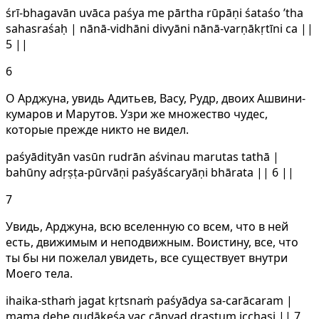
śrī-bhagavān uvāca paśya me pārtha rūpāṇi śataśo ’tha
sahasraśaḥ | nānā-vidhāni divyāni nānā-varṇākṛtīni ca ||
5 ||
6
О Арджуна, увидь Адитьев, Васу, Рудр, двоих Ашвини-
кумаров и Марутов. Узри же множество чудес,
которые прежде никто не видел.
paśyādityān vasūn rudrān aśvinau marutas tathā |
bahūny adṛṣṭa-pūrvāṇi paśyāścaryāṇi bhārata || 6 ||
7
Увидь, Арджуна, всю вселенную со всем, что в ней
есть, движимым и неподвижным. Воистину, все, что
ты бы ни пожелал увидеть, все существует внутри
Моего тела.
ihaika-sthaṁ jagat kṛtsnaṁ paśyādya sa-carācaram |
mama dehe guḍākeśa yac cānyad draṣṭum icchasi || 7