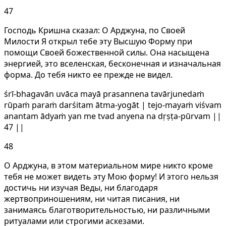
47
Господь Кришна сказал: О Арджуна, по Своей
Милости Я открыл тебе эту Высшую Форму при
помощи Своей божественной силы. Она насыщена
энергией, это вселенская, бесконечная и изначальная
форма. До тебя никто ее прежде не видел.
śrī-bhagavān uvāca mayā prasannena tavārjunedaṁ
rūpaṁ paraṁ darśitam ātma-yogāt | tejo-mayaṁ viśvam
anantam ādyaṁ yan me tvad anyena na dṛṣṭa-pūrvam ||
47 ||
48
О Арджуна, в этом материальном мире никто кроме
тебя не может видеть эту Мою форму! И этого нельзя
достичь ни изучая Веды, ни благодаря
жертвоприношениям, ни читая писания, ни
занимаясь благотворительностью, ни различными
ритуалами или строгими аскезами.