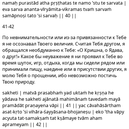
namaḥ purastād atha pṛṣṭhatas te namo ’stu te sarvata |
eva sarva ananta-vīryāmita-vikramas tvaṁ sarvaṁ
samāpnoṣi tato ’si sarvaḥ || 40 ||
41-42
По невнимательности или из-за привязанности к Тебе
я не осознавал Твоего величия. Считая Тебя другом, я
обращался необдуманно к Тебе: «О Кришна, о Ядава,
о друг!» Какое бы неуважение я ни проявил к Тебе во
время шуток, игр, отдыха, когда мы сидели рядом или
принимали пищу, наедине или в присутствии других, я
молю Тебя о прощении, ибо невозможно постичь
Твою природу.
sakheti | matvā prasabhaṁ yad uktaṁ he kṛṣṇa he
yādava he sakheti ajānatā mahimānaṁ tavedaṁ mayā
pramādāt praṇayena vāpi || 41 || yac cāvahāsārtham
asat-kṛto ’si vihāra-śayyāsana-bhojaneṣu | eko ’tha vāpy
acyuta tat-samakṣaṁ tat kṣāmaye tvām aham
aprameyam || 42 ||