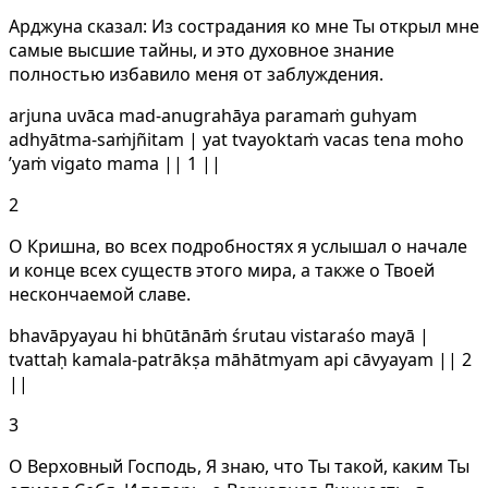
Арджуна сказал: Из сострадания ко мне Ты открыл мне
самые высшие тайны, и это духовное знание
полностью избавило меня от заблуждения.
arjuna uvāca mad-anugrahāya paramaṁ guhyam
adhyātma-saṁjñitam | yat tvayoktaṁ vacas tena moho
’yaṁ vigato mama || 1 ||
2
О Кришна, во всех подробностях я услышал о начале
и конце всех существ этого мира, а также о Твоей
нескончаемой славе.
bhavāpyayau hi bhūtānāṁ śrutau vistaraśo mayā |
tvattaḥ kamala-patrākṣa māhātmyam api cāvyayam || 2
||
3
О Верховный Господь, Я знаю, что Ты такой, каким Ты