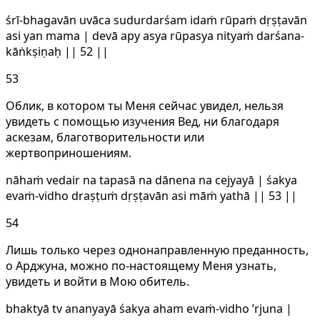
śrī-bhagavān uvāca sudurdarśam idaṁ rūpaṁ dṛṣṭavān
asi yan mama | devā apy asya rūpasya nityaṁ darśana-
kāṅkṣiṇaḥ || 52 ||
53
Облик, в котором ты Меня сейчас увидел, нельзя
увидеть с помощью изучения Вед, ни благодаря
аскезам, благотворительности или
жертвоприношениям.
nāhaṁ vedair na tapasā na dānena na cejyayā | śakya
evaṁ-vidho draṣṭuṁ dṛṣṭavān asi māṁ yathā || 53 ||
54
Лишь только через однонаправленную преданность,
о Арджуна, можно по-настоящему Меня узнать,
увидеть и войти в Мою обитель.
bhaktyā tv ananyayā śakya aham evaṁ-vidho ’rjuna |