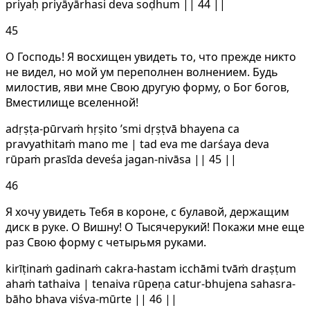
priyaḥ priyāyārhasi deva soḍhum || 44 ||
45
О Господь! Я восхищен увидеть то, что прежде никто
не видел, но мой ум переполнен волнением. Будь
милостив, яви мне Свою другую форму, о Бог богов,
Вместилище вселенной!
adṛṣṭa-pūrvaṁ hṛṣito ’smi dṛṣṭvā bhayena ca
pravyathitaṁ mano me | tad eva me darśaya deva
rūpaṁ prasīda deveśa jagan-nivāsa || 45 ||
46
Я хочу увидеть Тебя в короне, с булавой, держащим
диск в руке. О Вишну! О Тысячерукий! Покажи мне еще
раз Свою форму с четырьмя руками.
kirīṭinaṁ gadinaṁ cakra-hastam icchāmi tvāṁ draṣṭum
ahaṁ tathaiva | tenaiva rūpeṇa catur-bhujena sahasra-
bāho bhava viśva-mūrte || 46 ||