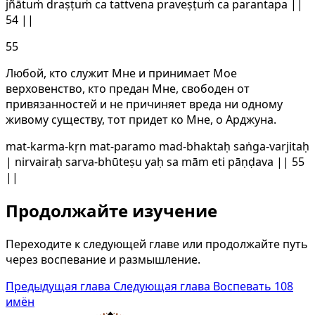
jñātuṁ draṣṭuṁ ca tattvena praveṣṭuṁ ca parantapa ||
54 ||
55
Любой, кто служит Мне и принимает Мое
верховенство, кто предан Мне, свободен от
привязанностей и не причиняет вреда ни одному
живому существу, тот придет ко Мне, о Арджуна.
mat-karma-kṛn mat-paramo mad-bhaktaḥ saṅga-varjitaḥ
| nirvairaḥ sarva-bhūteṣu yaḥ sa mām eti pāṇḍava || 55
||
Продолжайте изучение
Переходите к следующей главе или продолжайте путь
через воспевание и размышление.
Предыдущая глава
Следующая глава
Воспевать 108
имён