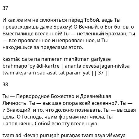
37
И как же им не склоняться перед Тобой, ведь Ты
превосходишь даже Брахму! О Вечный, о Бог богов, о
Вместилище вселенной! Ты — нетленный Брахман, ты
— все проявленное и непроявленное, и Ты
находишься за пределами этого.
kasmāc ca te na nameran mahātman garīyase
brahmaṇo ’py ādi-kartre | ananta deveśa jagan-nivāsa
tvam akṣaraṁ sad-asat tat paraṁ yat || 37 ||
38
Ты — Первородное Божество и Древнейшая
Личность. Ты — высшая опора всей вселенной. Ты —
и Знающий, и то, что должно познавать. Ты — высшая
цель. О Господь, чьим формам нет числа, Ты
наполняешь Собой всю эту вселенную.
tvam ādi-devaḥ puruṣaḥ purāṇas tvam asya viśvasya