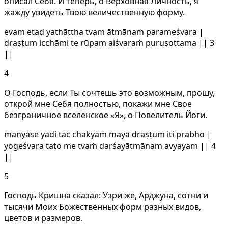
описал Себя. И теперь, о Верховная Личность, я
жажду увидеть Твою величественную форму.
evam etad yathāttha tvam ātmānaṁ parameśvara |
draṣṭum icchāmi te rūpam aiśvaraṁ puruṣottama || 3
||
4
О Господь, если Ты сочтешь это возможным, прошу,
открой мне Себя полностью, покажи мне Свое
безграничное вселенское «Я», о Повелитель Йоги.
manyase yadi tac chakyaṁ mayā draṣṭum iti prabho |
yogeśvara tato me tvaṁ darśayātmānam avyayam || 4
||
5
Господь Кришна сказал: Узри же, Арджуна, сотни и
тысячи Моих Божественных форм разных видов,
цветов и размеров.