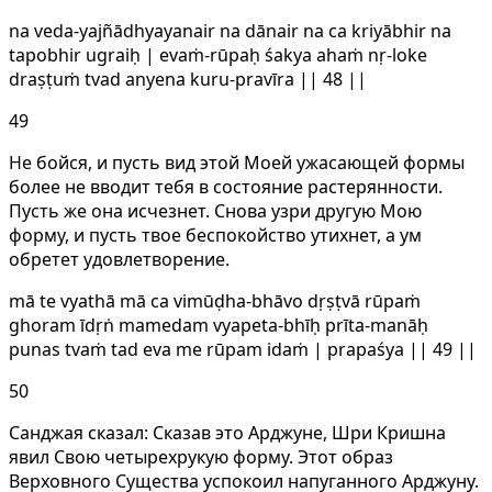
na veda-yajñādhyayanair na dānair na ca kriyābhir na
tapobhir ugraiḥ | evaṁ-rūpaḥ śakya ahaṁ nṛ-loke
draṣṭuṁ tvad anyena kuru-pravīra || 48 ||
49
Не бойся, и пусть вид этой Моей ужасающей формы
более не вводит тебя в состояние растерянности.
Пусть же она исчезнет. Снова узри другую Мою
форму, и пусть твое беспокойство утихнет, а ум
обретет удовлетворение.
mā te vyathā mā ca vimūḍha-bhāvo dṛṣṭvā rūpaṁ
ghoram īdṛṅ mamedam vyapeta-bhīḥ prīta-manāḥ
punas tvaṁ tad eva me rūpam idaṁ | prapaśya || 49 ||
50
Санджая сказал: Сказав это Арджуне, Шри Кришна
явил Свою четырехрукую форму. Этот образ
Верховного Существа успокоил напуганного Арджуну.