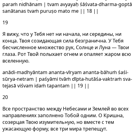
paraṁ nidhānam | tvam avyayaḥ śāśvata-dharma-goptā
sanātanas tvaṁ puruṣo mato me || 18 ||
19
Я вижу, что у Тебя нет ни начала, ни середины, ни
конца. Твоя созидающая сила безгранична. У Тебя
бесчисленное множество рук, Солнце и Луна — Твои
глаза. Рот Твой полыхает огнем и опаляет жаром всю
вселенную.
anādi-madhyāntam ananta-vīryam ananta-bāhuṁ śaśi-
sūrya-netram | paśyāmi tvāṁ dīpta-hutāśa-vaktraṁ sva-
tejasā viśvam idaṁ tapantam || 19 ||
20
Все пространство между Небесами и Землей во всех
направлениях заполнено Тобой одним. О Кришна,
созерцая Твою изумительную, но вместе с тем
ужасающую форму, все три мира трепещут.