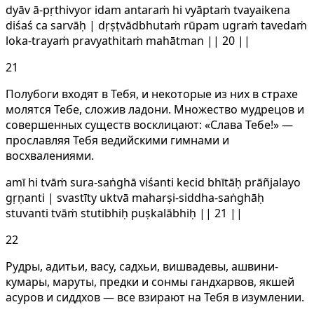
dyāv ā-pṛthivyor idam antaraṁ hi vyāptaṁ tvayaikena
diśaś ca sarvāḥ | dṛṣṭvādbhutaṁ rūpam ugraṁ tavedaṁ
loka-trayaṁ pravyathitaṁ mahātman || 20 ||
21
Полубоги входят в Тебя, и некоторые из них в страхе
молятся Тебе, сложив ладони. Множество мудрецов и
совершенных существ восклицают: «Слава Тебе!» —
прославляя Тебя ведийскими гимнами и
восхвалениями.
amī hi tvāṁ sura-saṅghā viśanti kecid bhītāḥ prāñjalayo
gṛṇanti | svastīty uktvā maharṣi-siddha-saṅghāḥ
stuvanti tvāṁ stutibhiḥ puṣkalābhiḥ || 21 ||
22
Рудры, адитьи, васу, садхьи, вишвадевы, ашвини-
кумары, маруты, предки и сонмы гандхарвов, якшей
асуров и сиддхов — все взирают на Тебя в изумлении.