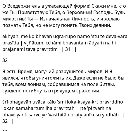
О Вседержитель в ужасающей форме! Скажи мне, кто
же Ты! Приветствую Тебя, о Верховный Господь. Будь
милостив! Ты — Изначальная Личность, и я желаю
познать Тебя, но не могу понять Твоих деяний.
ākhyāhi me ko bhavān ugra-rūpo namo ’stu te deva-vara
prasīda | vijñātum icchāmi bhavantam ādyaṁ na hi
prajānāmi tava pravṛttim || 31 ||
32
Я есть Время, могучий разрушитель миров. И Я
явился, чтобы уничтожить их. Даже если не было бы
тебя, всем воинам, собравшимся на поле битвы,
суждено погибнуть в грядущем сражении.
śrī-bhagavān uvāca kālo ’smi loka-kṣaya-kṛt pravṛddho
lokān samāhartum iha pravṛttaḥ | ṛte ’pi tvāṁ na
bhaviṣyanti sarve ye ’vasthitāḥ praty-anīkeṣu yodhāḥ ||
32 ||