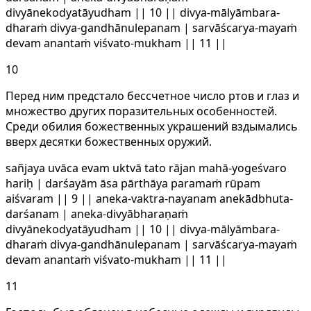
divyānekodyatāyudham || 10 || divya-mālyāmbara-
dharaṁ divya-gandhānulepanam | sarvāścarya-mayaṁ
devam anantaṁ viśvato-mukham || 11 ||
10
Перед ним предстало бессчетное число ртов и глаз и
множество других поразительных особенностей.
Среди обилия божественных украшений вздымались
вверх десятки божественных оружий.
sañjaya uvāca evam uktvā tato rājan mahā-yogeśvaro
hariḥ | darśayām āsa pārthāya paramaṁ rūpam
aiśvaram || 9 || aneka-vaktra-nayanam anekādbhuta-
darśanam | aneka-divyābharaṇaṁ
divyānekodyatāyudham || 10 || divya-mālyāmbara-
dharaṁ divya-gandhānulepanam | sarvāścarya-mayaṁ
devam anantaṁ viśvato-mukham || 11 ||
11