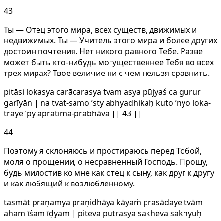
43
Ты — Отец этого мира, всех существ, движимых и
недвижимых. Ты — Учитель этого мира и более других
достоин почтения. Нет никого равного Тебе. Разве
может быть кто-нибудь могущественнее Тебя во всех
трех мирах? Твое величие ни с чем нельзя сравнить.
pitāsi lokasya carācarasya tvam asya pūjyaś ca gurur
garīyān | na tvat-samo ’sty abhyadhikaḥ kuto ’nyo loka-
traye ’py apratima-prabhāva || 43 ||
44
Поэтому я склоняюсь и простираюсь перед Тобой,
моля о прощении, о несравненный Господь. Прошу,
будь милостив ко мне как отец к сыну, как друг к другу
и как любящий к возлюбленному.
tasmāt praṇamya praṇidhāya kāyaṁ prasādaye tvām
aham īśam īḍyam | piteva putrasya sakheva sakhyuḥ