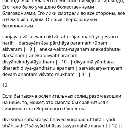
Господь был облачен в небесные одежды и гирлянды,
Его тело было умащено божественными
благовониями. Его лики смотрели во все стороны, все
в Нем было чудом, Он был сверкающим и
бесконечным.
sañjaya uvāca evam uktvā tato rājan mahā-yogeśvaro
hariḥ | darśayām āsa pārthāya paramaṁ rūpam
aiśvaram || 9 || aneka-vaktra-nayanam anekādbhuta-
darśanam | aneka-divyābharaṇaṁ
divyānekodyatāyudham || 10 || divya-mālyāmbara-
dharaṁ divya-gandhānulepanam | sarvāścarya-mayaṁ
devam anantaṁ viśvato-mukham || 11 ||
12
Если бы тысяча ослепительных солнц разом взошли
на небе, то, может, это смогло бы сравниться с
сиянием этого Верховного Существа.
divi sūrya-sahasrasya bhaved yugapad utthitā | yadi
bhāḥ sadṛśī sā syād bhāsas tasya mahātmanaḥ || 12 ||