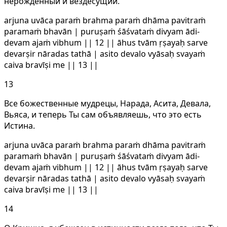
нерожденный и вездесущий.
arjuna uvāca paraṁ brahma paraṁ dhāma pavitraṁ
paramaṁ bhavān | puruṣaṁ śāśvataṁ divyam ādi-
devam ajaṁ vibhum || 12 || āhus tvām ṛṣayaḥ sarve
devarṣir nāradas tathā | asito devalo vyāsaḥ svayaṁ
caiva bravīṣi me || 13 ||
13
Все божественные мудрецы, Нарада, Асита, Девала,
Вьяса, и теперь Ты сам объявляешь, что это есть
Истина.
arjuna uvāca paraṁ brahma paraṁ dhāma pavitraṁ
paramaṁ bhavān | puruṣaṁ śāśvataṁ divyam ādi-
devam ajaṁ vibhum || 12 || āhus tvām ṛṣayaḥ sarve
devarṣir nāradas tathā | asito devalo vyāsaḥ svayaṁ
caiva bravīṣi me || 13 ||
14