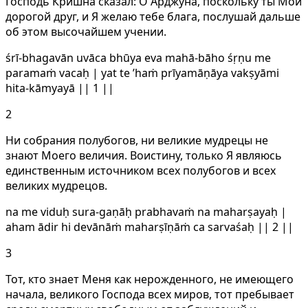
Господь Кришна сказал: О Арджуна, поскольку ты Мой
дорогой друг, и Я желаю тебе блага, послушай дальше
об этом высочайшем учении.
śrī-bhagavān uvāca bhūya eva mahā-bāho śṛṇu me
paramaṁ vacaḥ | yat te ’haṁ prīyamāṇāya vakṣyāmi
hita-kāmyayā || 1 ||
2
Ни собрания полубогов, ни великие мудрецы не
знают Моего величия. Воистину, только Я являюсь
единственным источником всех полубогов и всех
великих мудрецов.
na me viduḥ sura-gaṇāḥ prabhavaṁ na maharṣayaḥ |
aham ādir hi devānāṁ maharṣīṇāṁ ca sarvaśaḥ || 2 ||
3
Тот, кто знает Меня как нерожденного, не имеющего
начала, великого Господа всех миров, тот пребывает