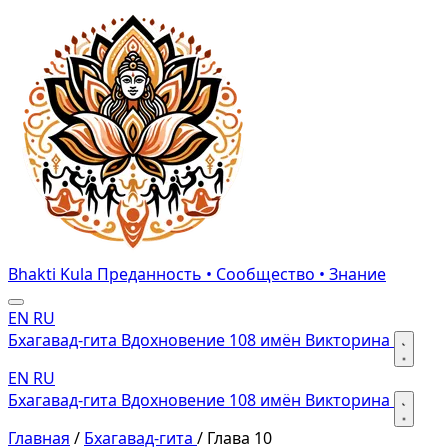
Bhakti Kula
Преданность • Сообщество • Знание
EN
RU
Бхагавад-гита
Вдохновение
108 имён
Викторина
EN
RU
Бхагавад-гита
Вдохновение
108 имён
Викторина
Главная
/
Бхагавад-гита
/
Глава 10