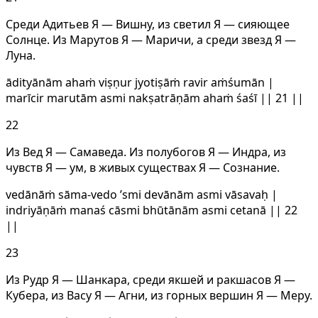
Среди Адитьев Я — Вишну, из светил Я — сияющее
Солнце. Из Марутов Я — Маричи, а среди звезд Я —
Луна.
ādityānām ahaṁ viṣṇur jyotiṣāṁ ravir aṁśumān |
marīcir marutām asmi nakṣatrāṇām ahaṁ śaśī || 21 ||
22
Из Вед Я — Самаведа. Из полубогов Я — Индра, из
чувств Я — ум, в живых существах Я — Сознание.
vedānāṁ sāma-vedo ’smi devānām asmi vāsavaḥ |
indriyāṇāṁ manaś cāsmi bhūtānām asmi cetanā || 22
||
23
Из Рудр Я — Шанкара, среди якшей и ракшасов Я —
Кубера, из Васу Я — Aгни, из горных вершин Я — Меру.