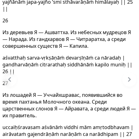
yajñānāṁ japa-yajño ’smi sthāvarāṇāṁ himālayaḥ || 25
||
26
Из деревьев Я — Ашваттха. Из небесных мудрецов Я
— Нарада. Из гандхарвов Я — Читраратха, а среди
совершенных существ Я — Капила.
aśvatthaḥ sarva-vṛkṣāṇāṁ devarṣīṇāṁ ca nāradaḥ |
gandharvāṇāṁ citrarathaḥ siddhānāṁ kapilo muniḥ ||
26 ||
27
Из лошадей Я — Уччайхшравас, появившийся во
время пахтанья Молочного океана. Среди
царственных слонов Я — Aйравата, а среди людей Я —
их правитель.
uccaiḥśravasam aśvānāṁ viddhi mām amṛtodbhavam |
airāvataṁ gajendrāṇāṁ narāṇāṁ ca narādhipam || 27