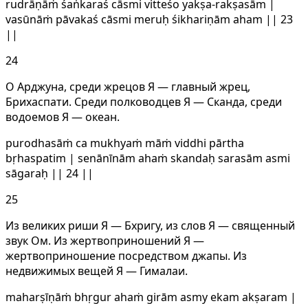
rudrāṇāṁ śaṅkaraś cāsmi vitteśo yakṣa-rakṣasām |
vasūnāṁ pāvakaś cāsmi meruḥ śikhariṇām aham || 23
||
24
О Арджуна, среди жрецов Я — главный жрец,
Брихаспати. Среди полководцев Я — Сканда, среди
водоемов Я — океан.
purodhasāṁ ca mukhyaṁ māṁ viddhi pārtha
bṛhaspatim | senānīnām ahaṁ skandaḥ sarasām asmi
sāgaraḥ || 24 ||
25
Из великих риши Я — Бхригу, из слов Я — священный
звук Ом. Из жертвоприношений Я —
жертвоприношение посредством джапы. Из
недвижимых вещей Я — Гималаи.
maharṣīṇāṁ bhṛgur ahaṁ girām asmy ekam akṣaram |