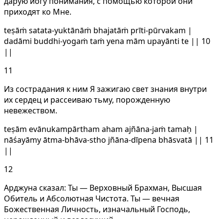
дарую йогу понимания, с помощью которой они
приходят ко Мне.
teṣāṁ satata-yuktānāṁ bhajatāṁ prīti-pūrvakam |
dadāmi buddhi-yogaṁ taṁ yena mām upayānti te || 10
||
11
Из сострадания к ним Я зажигаю свет знания внутри
их сердец и рассеиваю тьму, порожденную
невежеством.
teṣām evānukampārtham aham ajñāna-jaṁ tamaḥ |
nāśayāmy ātma-bhāva-stho jñāna-dīpena bhāsvatā || 11
||
12
Арджуна сказал: Ты — Верховный Брахман, Высшая
Обитель и Абсолютная Чистота. Ты — вечная
Божественная Личность, изначальный Господь,