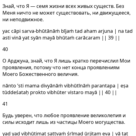
Знай, что Я — семя жизни всех живых существ. Без
Меня ничто не может существовать, ни движущееся,
ни неподвижное.
yac cāpi sarva-bhūtānāṁ bījaṁ tad aham arjuna | na tad
asti vinā yat syān mayā bhūtaṁ carācaram || 39 ||
40
О Арджуна, знай, что Я лишь кратко перечислил Мои
проявления, потому что нет конца проявлениям
Моего Божественного величия.
nānto ’sti mama divyānāṁ vibhūtīnāṁ parantapa | eṣa
tūddeśataḥ prokto vibhūter vistaro mayā || 40 ||
41
Будь уверен, что любое проявление великолепия и
силы исходит лишь из частицы Моего могущества.
yad yad vibhūtimat sattvaṁ śrīmad ūrjitam eva | vā tat