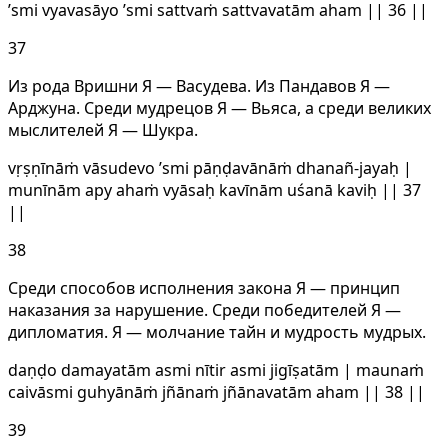
’smi vyavasāyo ’smi sattvaṁ sattvavatām aham || 36 ||
37
Из рода Вришни Я — Васудева. Из Пандавов Я —
Aрджуна. Среди мудрецов Я — Вьяса, а среди великих
мыслителей Я — Шукра.
vṛṣṇīnāṁ vāsudevo ’smi pāṇḍavānāṁ dhanañ-jayaḥ |
munīnām apy ahaṁ vyāsaḥ kavīnām uśanā kaviḥ || 37
||
38
Среди способов исполнения закона Я — принцип
наказания за нарушение. Среди победителей Я —
дипломатия. Я — молчание тайн и мудрость мудрых.
daṇḍo damayatām asmi nītir asmi jigīṣatām | maunaṁ
caivāsmi guhyānāṁ jñānaṁ jñānavatām aham || 38 ||
39