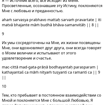
Я — источник всего, все исходит из Меня.
Просветленные, осознавшие эту Истину, поклоняются
Мне с любовью и преданностью.
ahaṁ sarvasya prabhavo mattaḥ sarvaṁ pravartate | iti
matvā bhajante māṁ budhā bhāva-samanvitāḥ || 8 ||
9
Их умы сосредоточены на Мне, их жизни посвящены
Мне, они вдохновляют друг друга, они всегда говорят
о Моем величии и испытывают от этого
удовлетворение и счастье.
mac-cittā mad-gata-prāṇā bodhayantaḥ parasparam |
kathayantaś ca māṁ nityaṁ tuṣyanti ca ramanti ca || 9
||
10
Тем, кто пребывает в постоянном взаимодействии со
Мной и поклоняется Мне с большой Любовью, Я