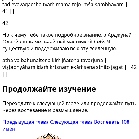
tad evāvagaccha tvaṁ mama tejo-’ṁśa-sambhavam ||
41 ||
42
Но к чему тебе такое подробное знание, о Арджуна?
Одной лишь мельчайшей частичкой Себя Я
существую и поддерживаю всю эту вселенную.
atha vā bahunaitena kiṁ jñātena tavārjuna |
viṣṭabhyāham idaṁ kṛtsnam ekāṁśena sthito jagat || 42
||
Продолжайте изучение
Переходите к следующей главе или продолжайте путь
через воспевание и размышление.
Предыдущая глава
Следующая глава
Воспевать 108
имён