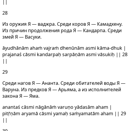
||
28
Из оружия Я — ваджра. Среди коров Я — Камадхену.
Из причин продолжения рода Я — Кандарпа. Среди
змей Я — Васуки.
āyudhānām ahaṁ vajraṁ dhenūnām asmi kāma-dhuk |
prajanaś cāsmi kandarpaḥ sarpāṇām asmi vāsukiḥ || 28
||
29
Среди нагов Я — Aнанта. Cреди обитателей воды Я —
Варуна. Из предков Я — Aрьяма, а из исполнителей
закона Я — Яма.
anantaś cāsmi nāgānāṁ varuṇo yādasām aham |
pitṝṇām aryamā cāsmi yamaḥ saṁyamatām aham || 29
||
30