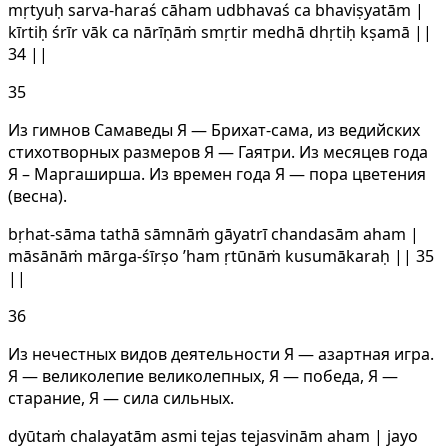
mṛtyuḥ sarva-haraś cāham udbhavaś ca bhaviṣyatām |
kīrtiḥ śrīr vāk ca nārīṇāṁ smṛtir medhā dhṛtiḥ kṣamā ||
34 ||
35
Из гимнов Самаведы Я — Брихат-сама, из ведийских
стихотворных размеров Я — Гаятри. Из месяцев года
Я – Маргаширша. Из времен года Я — пора цветения
(весна).
bṛhat-sāma tathā sāmnāṁ gāyatrī chandasām aham |
māsānāṁ mārga-śīrṣo ’ham ṛtūnāṁ kusumākaraḥ || 35
||
36
Из нечестных видов деятельности Я — азартная игра.
Я — великолепие великолепных, Я — победа, Я —
старание, Я — сила сильных.
dyūtaṁ chalayatām asmi tejas tejasvinām aham | jayo