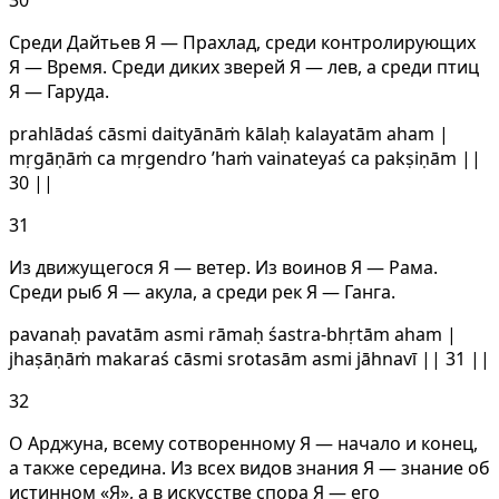
Среди Дайтьев Я — Прахлад, среди контролирующих
Я — Время. Среди диких зверей Я — лев, а среди птиц
Я — Гаруда.
prahlādaś cāsmi daityānāṁ kālaḥ kalayatām aham |
mṛgāṇāṁ ca mṛgendro ’haṁ vainateyaś ca pakṣiṇām ||
30 ||
31
Из движущегося Я — ветер. Из воинов Я — Рама.
Среди рыб Я — акула, а среди рек Я — Ганга.
pavanaḥ pavatām asmi rāmaḥ śastra-bhṛtām aham |
jhaṣāṇāṁ makaraś cāsmi srotasām asmi jāhnavī || 31 ||
32
О Арджуна, всему сотворенному Я — начало и конец,
а также середина. Из всех видов знания Я — знание об
истинном «Я», а в искусстве спора Я — его