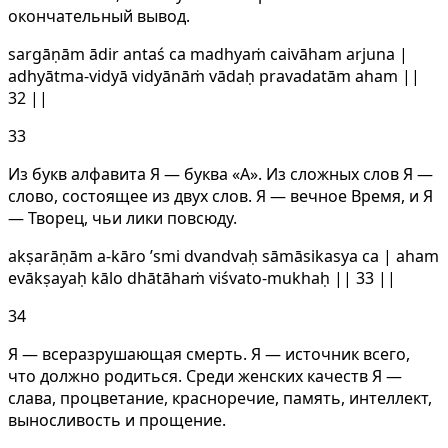
окончательный вывод.
sargāṇām ādir antaś ca madhyaṁ caivāham arjuna |
adhyātma-vidyā vidyānāṁ vādaḥ pravadatām aham ||
32 ||
33
Из букв алфавита Я — буква «А». Из сложных слов Я —
слово, состоящее из двух слов. Я — вечное Время, и Я
— Творец, чьи лики повсюду.
akṣarāṇām a-kāro ’smi dvandvaḥ sāmāsikasya ca | aham
evākṣayaḥ kālo dhātāhaṁ viśvato-mukhaḥ || 33 ||
34
Я — всеразрушающая смерть. Я — источник всего,
что должно родиться. Среди женских качеств Я —
слава, процветание, красноречие, память, интеллект,
выносливость и прощение.