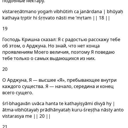
подобные нектару.
vistareṇātmano yogaṁ vibhūtiṁ ca janārdana | bhūyaḥ
kathaya tṛptir hi śṛṇvato nāsti me ’mṛtam || 18 ||
19
Господь Кришна сказал: Я с радостью расскажу тебе
об этом, о Арджуна. Но знай, что нет конца
проявлениям Моего величия, поэтому Я поведаю
тебе только о самых выдающихся из них.
20
О Арджуна, Я — высшее «Я», пребывающее внутри
каждого существа. Я — начало, середина и конец
всего сущего.
śrī-bhagavān uvāca hanta te kathayiṣyāmi divyā hy |
ātma-vibhūtayaḥ prādhānyataḥ kuru-śreṣṭha nāsty anto
vistarasya me || 20 ||
21