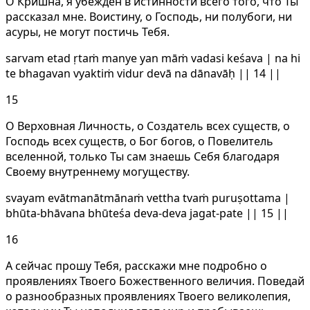
О Кришна, я убежден в истинности всего того, что Ты
рассказал мне. Воистину, о Господь, ни полубоги, ни
асуры, не могут постичь Тебя.
sarvam etad ṛtaṁ manye yan māṁ vadasi keśava | na hi
te bhagavan vyaktiṁ vidur devā na dānavāḥ || 14 ||
15
О Верховная Личность, о Создатель всех существ, о
Господь всех существ, о Бог богов, о Повелитель
вселенной, только Ты сам знаешь Себя благодаря
Своему внутреннему могуществу.
svayam evātmanātmānaṁ vettha tvaṁ puruṣottama |
bhūta-bhāvana bhūteśa deva-deva jagat-pate || 15 ||
16
А сейчас прошу Тебя, расскажи мне подробно о
проявлениях Твоего Божественного величия. Поведай
о разнообразных проявлениях Твоего великолепия,