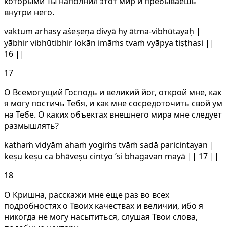
которыми Ты наполнил этот мир и пребываешь
внутри него.
vaktum arhasy aśeṣeṇa divyā hy ātma-vibhūtayaḥ |
yābhir vibhūtibhir lokān imāṁs tvaṁ vyāpya tiṣṭhasi ||
16 ||
17
О Всемогущий Господь и великий йог, открой мне, как
я могу постичь Тебя, и как мне сосредоточить свой ум
на Тебе. О каких объектах внешнего мира мне следует
размышлять?
kathaṁ vidyām ahaṁ yogiṁs tvāṁ sadā paricintayan |
keṣu keṣu ca bhāveṣu cintyo ’si bhagavan mayā || 17 ||
18
О Кришна, расскажи мне еще раз во всех
подробностях о Твоих качествах и величии, ибо я
никогда не могу насытиться, слушая Твои слова,