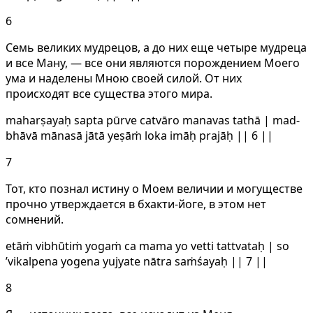
6
Семь великих мудрецов, а до них еще четыре мудреца
и все Ману, — все они являются порождением Моего
ума и наделены Мною своей силой. От них
происходят все существа этого мира.
maharṣayaḥ sapta pūrve catvāro manavas tathā | mad-
bhāvā mānasā jātā yeṣāṁ loka imāḥ prajāḥ || 6 ||
7
Тот, кто познал истину о Моем величии и могуществе
прочно утверждается в бхакти-йоге, в этом нет
сомнений.
etāṁ vibhūtiṁ yogaṁ ca mama yo vetti tattvataḥ | so
’vikalpena yogena yujyate nātra saṁśayaḥ || 7 ||
8